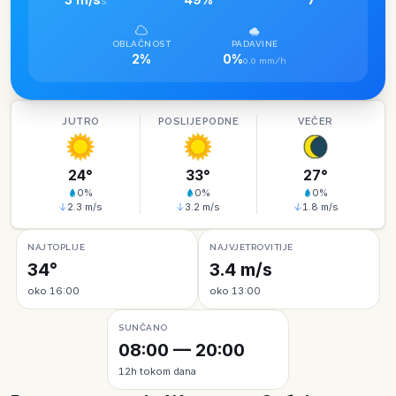
S
OBLAČNOST
PADAVINE
2%
0%
0.0 mm/h
JUTRO
POSLIJEPODNE
VEČER
24
°
33
°
27
°
0
%
0
%
0
%
2.3
m/s
3.2
m/s
1.8
m/s
NAJTOPLIJE
NAJVJETROVITIJE
34°
3.4 m/s
oko 16:00
oko 13:00
SUNČANO
08:00 — 20:00
12h tokom dana