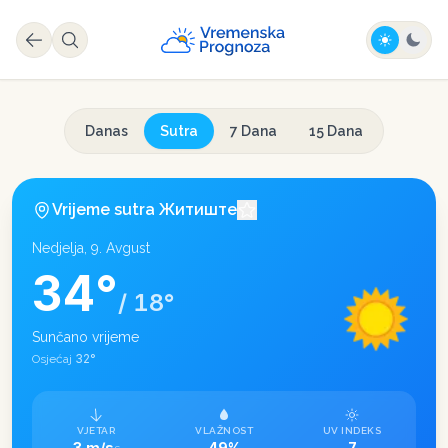
Danas
Sutra
7 Dana
15 Dana
Vrijeme sutra
Житиште
Nedjelja, 9. Avgust
34
°
/
18
°
Sunčano vrijeme
32
°
Osjećaj
VJETAR
VLAŽNOST
UV INDEKS
3 m/s
49%
7