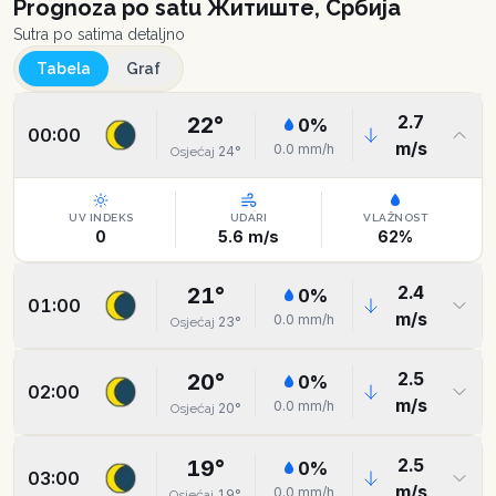
Prognoza po satu
Житиште, Србија
Sutra po satima detaljno
Tabela
Graf
2.7
22
°
0
%
00:00
m/s
0.0
mm/h
24
°
Osjećaj
UV INDEKS
UDARI
VLAŽNOST
0
5.6
m/s
62
%
2.4
21
°
0
%
01:00
m/s
0.0
mm/h
23
°
Osjećaj
2.5
20
°
0
%
02:00
m/s
0.0
mm/h
20
°
Osjećaj
2.5
19
°
0
%
03:00
m/s
0.0
mm/h
19
°
Osjećaj