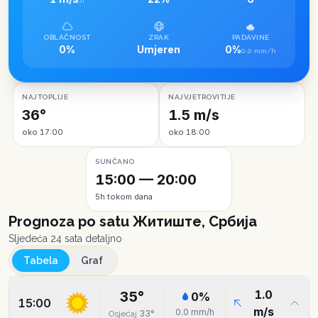
JI
OBLAČNOST
ZRAK
PADAVINE
0%
Umjeren
0%
0.0 mm/h
NAJTOPLIJE
NAJVJETROVITIJE
36°
1.5 m/s
oko 17:00
oko 18:00
SUNČANO
15:00 — 20:00
5h tokom dana
Prognoza po satu
Житиште, Србија
Sljedeća 24 sata detaljno
Tabela
Graf
1.0
35
°
0
%
15:00
m/s
0.0
mm/h
33
°
Osjećaj