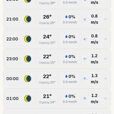
m/s
0.0
mm/h
28
°
Osjećaj
0.8
26
°
0
%
21:00
m/s
0.0
mm/h
26
°
Osjećaj
0.8
24
°
0
%
22:00
m/s
0.0
mm/h
25
°
Osjećaj
1.2
22
°
0
%
23:00
m/s
0.0
mm/h
25
°
Osjećaj
1.3
22
°
0
%
00:00
m/s
0.0
mm/h
25
°
Osjećaj
1.2
21
°
0
%
01:00
m/s
0.0
mm/h
24
°
Osjećaj