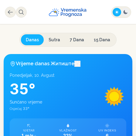
Danas
Sutra
7 Dana
15 Dana
Vrijeme danas
Житиште
Ponedjeljak, 10. Avgust
35
°
Sunčano vrijeme
33
°
Osjećaj
VJETAR
VLAŽNOST
UV INDEKS
1 m/s
22%
6