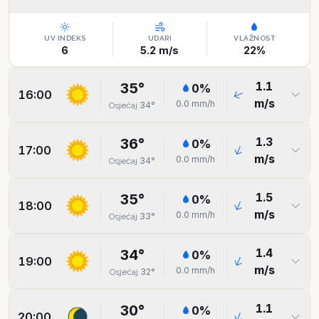
UV INDEKS
UDARI
VLAŽNOST
6
5.2
m/s
22
%
1.1
35
°
0
%
16:00
m/s
0.0
mm/h
34
°
Osjećaj
1.3
36
°
0
%
17:00
m/s
0.0
mm/h
34
°
Osjećaj
1.5
35
°
0
%
18:00
m/s
0.0
mm/h
33
°
Osjećaj
1.4
34
°
0
%
19:00
m/s
0.0
mm/h
32
°
Osjećaj
1.1
30
°
0
%
20:00