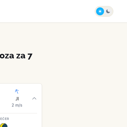
za za 7
JI
2
m/s
VEČER