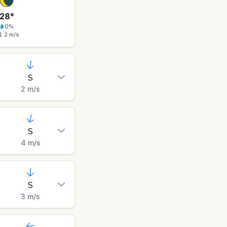
28
°
0
%
1.2
m/s
S
2
m/s
S
4
m/s
S
3
m/s