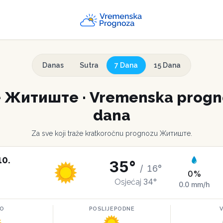
Danas
Sutra
7 Dana
15 Dana
e
Житиште
·
Vremenska progno
dana
Za sve koji traže kratkoročnu prognozu
Житиште
.
10
.
35
°
/
16
°
0
%
34
°
Osjećaj
0.0
mm/h
RO
POSLIJEPODNE