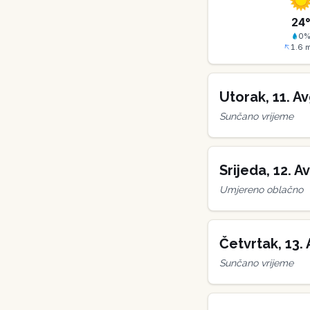
24
0
1.6
m
Utorak
,
11
.
Av
Sunčano vrijeme
Srijeda
,
12
.
Av
Umjereno oblačno
Četvrtak
,
13
.
Sunčano vrijeme