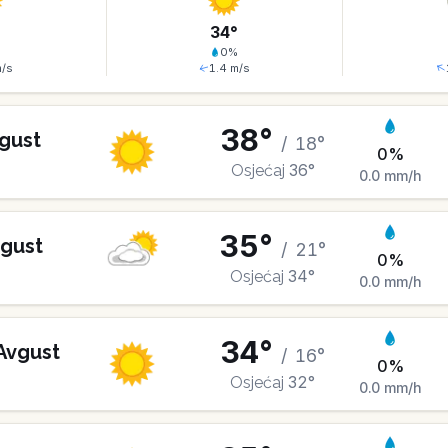
°
34
°
%
0
%
/s
1.4
m/s
38
°
gust
/
18
°
0
%
36
°
Osjećaj
0.0
mm/h
35
°
gust
/
21
°
0
%
34
°
Osjećaj
0.0
mm/h
34
°
Avgust
/
16
°
0
%
32
°
Osjećaj
0.0
mm/h