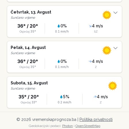
Četvrtak
,
13
.
Avgust
Sunčano vrijeme
36
° /
20
°
0
%
4
m/s
35
°
0.1
mm/h
Osjećaj
SZ
Petak
,
14
.
Avgust
Sunčano vrijeme
36
° /
20
°
0
%
4
m/s
35
°
0.1
mm/h
Osjećaj
Z
Subota
,
15
.
Avgust
Sunčano vrijeme
35
° /
20
°
5
%
4
m/s
33
°
0.2
mm/h
Osjećaj
Z
©
2026
vremenskaprognoza.ba |
Politika privatnosti
Geolokacijski podaci:
Photon
i
OpenStreetMap