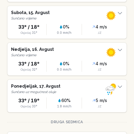
Subota
,
15
.
Avgust
Sunčano vrijeme
33
° /
18
°
0
%
4
m/s
31
°
0.0
mm/h
Osjećaj
JZ
Nedjelja
,
16
.
Avgust
Sunčano vrijeme
33
° /
18
°
0
%
4
m/s
32
°
0.0
mm/h
Osjećaj
JZ
Ponedjeljak
,
17
.
Avgust
Sunčano uz mogućnost oluje
33
° /
19
°
60
%
5
m/s
33
°
1.8
mm/h
Osjećaj
JZ
DRUGA SEDMICA