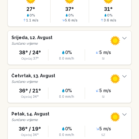
27
°
37
°
31
°
0
%
0
%
0
%
1.1
m/s
5.6
m/s
3.6
m/s
Srijeda
,
12
.
Avgust
Sunčano vrijeme
38
° /
24
°
0
%
5
m/s
37
°
0.0
mm/h
Osjećaj
SI
Četvrtak
,
13
.
Avgust
Sunčano vrijeme
36
° /
21
°
0
%
5
m/s
34
°
0.0
mm/h
Osjećaj
SI
Petak
,
14
.
Avgust
Sunčano vrijeme
36
° /
19
°
0
%
5
m/s
34
°
0.0
mm/h
Osjećaj
SZ