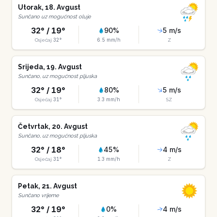
Utorak
,
18
.
Avgust
Sunčano uz mogućnost oluje
32
° /
19
°
90
%
5
m/s
32
°
6.5
mm/h
Osjećaj
Z
Srijeda
,
19
.
Avgust
Sunčano, uz mogućnost pljuska
32
° /
19
°
80
%
5
m/s
31
°
3.3
mm/h
Osjećaj
SZ
Četvrtak
,
20
.
Avgust
Sunčano, uz mogućnost pljuska
32
° /
18
°
45
%
4
m/s
31
°
1.3
mm/h
Osjećaj
Z
Petak
,
21
.
Avgust
Sunčano vrijeme
32
° /
19
°
0
%
4
m/s