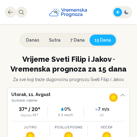
Danas
Sutra
7 Dana
15 Dana
Vrijeme
Sveti Filip i Jakov
·
Vremenska prognoza za 15 dana
Za sve koji traže dugoročnu prognozu
Sveti Filip i Jakov
.
Utorak
,
11
.
Avgust
Sunčano vrijeme
37
° /
20
°
0
%
7
m/s
36
°
0.0
mm/h
Osjećaj
SZ
JUTRO
POSLIJEPODNE
VEČER