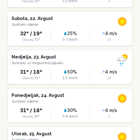
31
°
0.2
mm/h
Osjećaj
Z
Subota
,
22
.
Avgust
Sunčano vrijeme
32
° /
19
°
25
%
4
m/s
31
°
0.7
mm/h
Osjećaj
JZ
Nedjelja
,
23
.
Avgust
Sunčano, uz mogućnost pljuska
31
° /
18
°
50
%
4
m/s
31
°
1.5
mm/h
Osjećaj
JZ
Ponedjeljak
,
24
.
Avgust
Sunčano vrijeme
31
° /
18
°
30
%
4
m/s
30
°
0.8
mm/h
Osjećaj
Z
Utorak
,
25
.
Avgust
Sunčano vrijeme