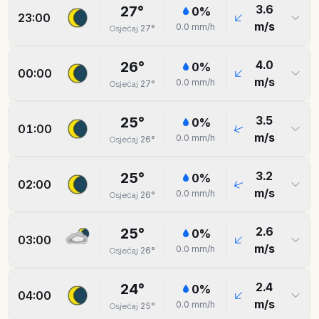
3.6
27
°
0
%
23:00
m/s
0.0
mm/h
27
°
Osjećaj
4.0
26
°
0
%
00:00
m/s
0.0
mm/h
27
°
Osjećaj
3.5
25
°
0
%
01:00
m/s
0.0
mm/h
26
°
Osjećaj
3.2
25
°
0
%
02:00
m/s
0.0
mm/h
26
°
Osjećaj
2.6
25
°
0
%
03:00
m/s
0.0
mm/h
26
°
Osjećaj
2.4
24
°
0
%
04:00
m/s
0.0
mm/h
25
°
Osjećaj