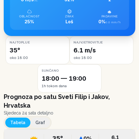
SZ
OBLAČNOST
ZRAK
PADAVINE
25%
Loš
0%
0.0 mm/h
NAJTOPLIJE
NAJVJETROVITIJE
35°
6.1 m/s
oko 18:00
oko 18:00
SUNČANO
18:00 — 19:00
1h tokom dana
Prognoza po satu
Sveti Filip i Jakov,
Hrvatska
Sljedeća 24 sata detaljno
Tabela
Graf
6.1
35
°
0
%