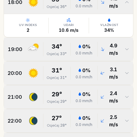
18:00
m/s
0.0
mm/h
36
°
Osjećaj
UV INDEKS
UDARI
VLAŽNOST
2
10.6
m/s
34
%
4.9
34
°
0
%
19:00
m/s
0.0
mm/h
33
°
Osjećaj
3.1
31
°
0
%
20:00
m/s
0.0
mm/h
31
°
Osjećaj
2.4
29
°
0
%
21:00
m/s
0.0
mm/h
29
°
Osjećaj
2.5
27
°
0
%
22:00
m/s
0.0
mm/h
28
°
Osjećaj