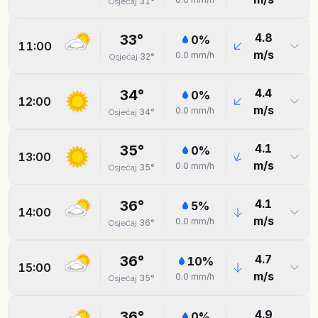
31
°
Osjećaj
4.8
33
°
0
%
11:00
m/s
0.0
mm/h
32
°
Osjećaj
4.4
34
°
0
%
12:00
m/s
0.0
mm/h
34
°
Osjećaj
4.1
35
°
0
%
13:00
m/s
0.0
mm/h
35
°
Osjećaj
4.1
36
°
5
%
14:00
m/s
0.0
mm/h
36
°
Osjećaj
4.7
36
°
10
%
15:00
m/s
0.0
mm/h
35
°
Osjećaj
4.9
36
°
0
%