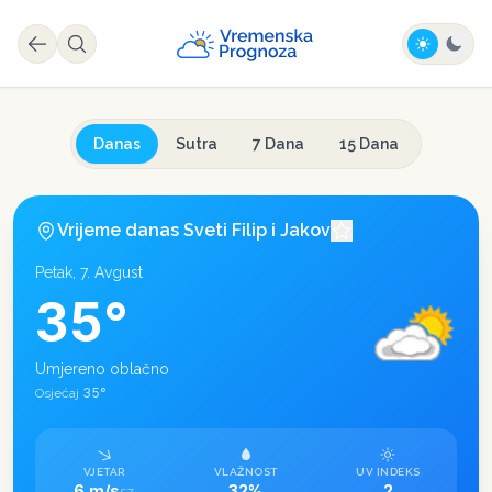
Danas
Sutra
7 Dana
15 Dana
Vrijeme danas
Sveti Filip i Jakov
Petak, 7. Avgust
35
°
Umjereno oblačno
35
°
Osjećaj
VJETAR
VLAŽNOST
UV INDEKS
6 m/s
32%
2