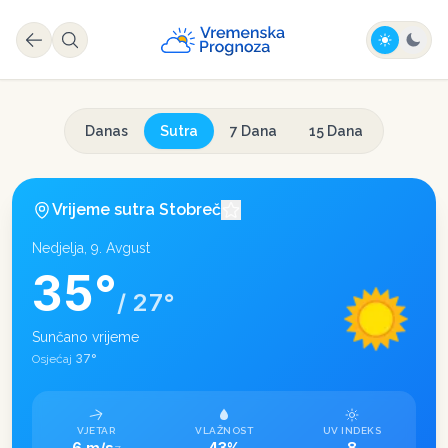
Danas
Sutra
7 Dana
15 Dana
Vrijeme sutra
Stobreč
Nedjelja, 9. Avgust
35
°
/
27
°
Sunčano vrijeme
37
°
Osjećaj
VJETAR
VLAŽNOST
UV INDEKS
6 m/s
43%
8