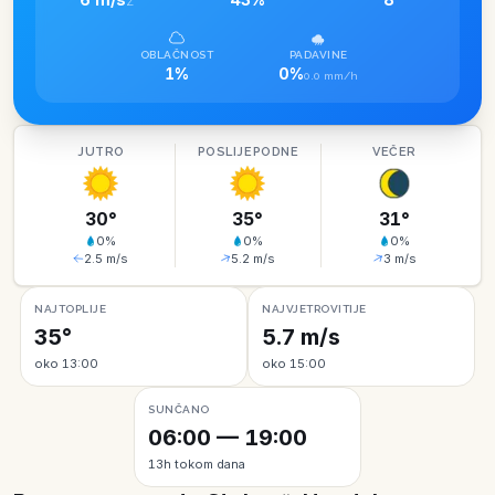
Z
OBLAČNOST
PADAVINE
1%
0%
0.0 mm/h
JUTRO
POSLIJEPODNE
VEČER
30
°
35
°
31
°
0
%
0
%
0
%
2.5
m/s
5.2
m/s
3
m/s
NAJTOPLIJE
NAJVJETROVITIJE
35°
5.7 m/s
oko 13:00
oko 15:00
SUNČANO
06:00 — 19:00
13h tokom dana