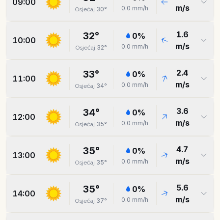
09:00
m/s
0.0
mm/h
30
°
Osjećaj
1.6
32
°
0
%
10:00
m/s
0.0
mm/h
32
°
Osjećaj
2.4
33
°
0
%
11:00
m/s
0.0
mm/h
34
°
Osjećaj
3.6
34
°
0
%
12:00
m/s
0.0
mm/h
35
°
Osjećaj
4.7
35
°
0
%
13:00
m/s
0.0
mm/h
35
°
Osjećaj
5.6
35
°
0
%
14:00
m/s
0.0
mm/h
37
°
Osjećaj