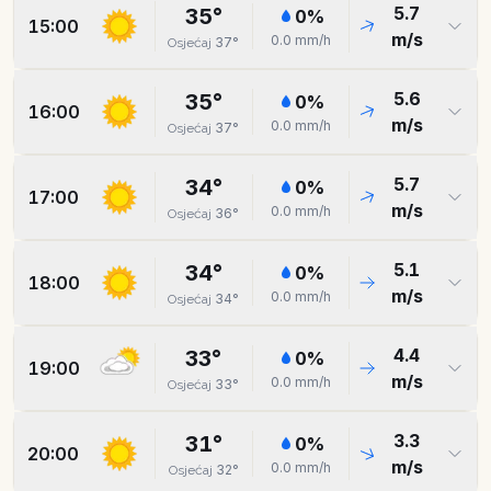
5.7
35
°
0
%
15:00
m/s
0.0
mm/h
37
°
Osjećaj
5.6
35
°
0
%
16:00
m/s
0.0
mm/h
37
°
Osjećaj
5.7
34
°
0
%
17:00
m/s
0.0
mm/h
36
°
Osjećaj
5.1
34
°
0
%
18:00
m/s
0.0
mm/h
34
°
Osjećaj
4.4
33
°
0
%
19:00
m/s
0.0
mm/h
33
°
Osjećaj
3.3
31
°
0
%
20:00
m/s
0.0
mm/h
32
°
Osjećaj