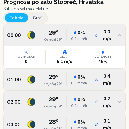
Prognoza po satu
Stobreč, Hrvatska
Sutra po satima detaljno
Tabela
Graf
3.3
29
°
0
%
00:00
m/s
0.0
mm/h
29
°
Osjećaj
UV INDEKS
UDARI
VLAŽNOST
0
5.1
m/s
45
%
3.4
29
°
0
%
01:00
m/s
0.0
mm/h
29
°
Osjećaj
3.2
29
°
0
%
02:00
m/s
0.0
mm/h
29
°
Osjećaj
3.1
28
°
0
%
03:00
m/s
0.0
mm/h
28
°
Osjećaj