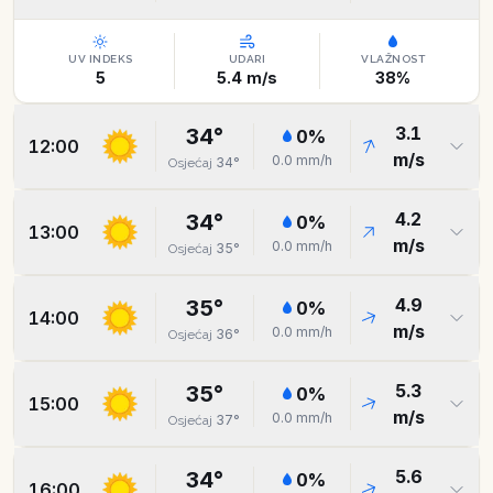
UV INDEKS
UDARI
VLAŽNOST
5
5.4
m/s
38
%
3.1
34
°
0
%
12:00
m/s
0.0
mm/h
34
°
Osjećaj
4.2
34
°
0
%
13:00
m/s
0.0
mm/h
35
°
Osjećaj
4.9
35
°
0
%
14:00
m/s
0.0
mm/h
36
°
Osjećaj
5.3
35
°
0
%
15:00
m/s
0.0
mm/h
37
°
Osjećaj
5.6
34
°
0
%
16:00