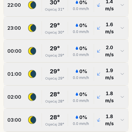
1.4
30
°
0
%
22:00
m/s
0.0
mm/h
31
°
Osjećaj
1.6
29
°
0
%
23:00
m/s
0.0
mm/h
30
°
Osjećaj
2.0
29
°
0
%
00:00
m/s
0.0
mm/h
29
°
Osjećaj
1.9
29
°
0
%
01:00
m/s
0.0
mm/h
29
°
Osjećaj
1.8
28
°
0
%
02:00
m/s
0.0
mm/h
28
°
Osjećaj
1.8
28
°
0
%
03:00
m/s
0.0
mm/h
28
°
Osjećaj