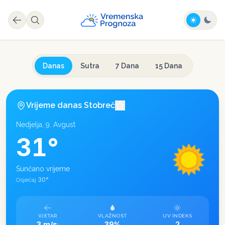
Danas
Sutra
7 Dana
15 Dana
Vrijeme danas
Stobreč
Nedjelja, 9. Avgust
31
°
Sunčano vrijeme
30
°
Osjećaj
VJETAR
VLAŽNOST
UV INDEKS
3 m/s
39%
2