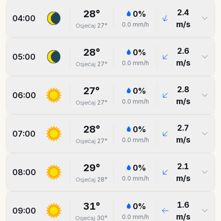
2.4
28
°
0
%
04:00
m/s
0.0
mm/h
27
°
Osjećaj
2.6
28
°
0
%
05:00
m/s
0.0
mm/h
27
°
Osjećaj
2.8
27
°
0
%
06:00
m/s
0.0
mm/h
27
°
Osjećaj
2.7
28
°
0
%
07:00
m/s
0.0
mm/h
27
°
Osjećaj
2.1
29
°
0
%
08:00
m/s
0.0
mm/h
28
°
Osjećaj
1.6
31
°
0
%
09:00
m/s
0.0
mm/h
30
°
Osjećaj