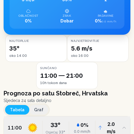
I
OBLAČNOST
ZRAK
PADAVINE
0%
Dobar
0%
0.0 mm/h
NAJTOPLIJE
NAJVJETROVITIJE
35°
5.6 m/s
oko 14:00
oko 16:00
SUNČANO
11:00 — 21:00
10h tokom dana
Prognoza po satu
Stobreč, Hrvatska
Sljedeća 24 sata detaljno
Tabela
Graf
2.0
33
°
0
%
11:00
m/s
0.0
mm/h
33
°
Osjećaj