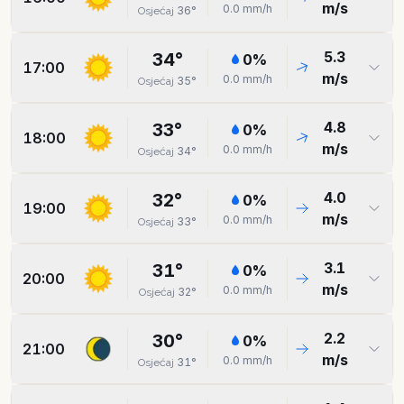
m/s
0.0
mm/h
36
°
Osjećaj
5.3
34
°
0
%
17:00
m/s
0.0
mm/h
35
°
Osjećaj
4.8
33
°
0
%
18:00
m/s
0.0
mm/h
34
°
Osjećaj
4.0
32
°
0
%
19:00
m/s
0.0
mm/h
33
°
Osjećaj
3.1
31
°
0
%
20:00
m/s
0.0
mm/h
32
°
Osjećaj
2.2
30
°
0
%
21:00
m/s
0.0
mm/h
31
°
Osjećaj