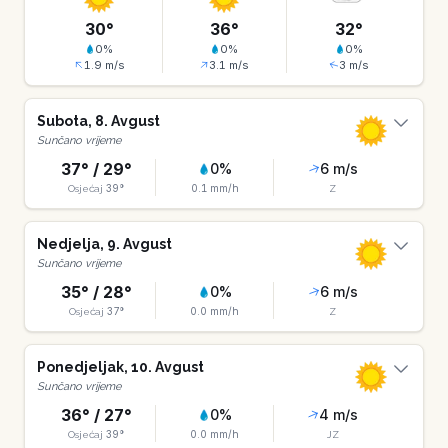
30
°
36
°
32
°
0
%
0
%
0
%
1.9
m/s
3.1
m/s
3
m/s
Subota
,
8
.
Avgust
Sunčano vrijeme
37
° /
29
°
0
%
6
m/s
39
°
0.1
mm/h
Osjećaj
Z
Nedjelja
,
9
.
Avgust
Sunčano vrijeme
35
° /
28
°
0
%
6
m/s
37
°
0.0
mm/h
Osjećaj
Z
Ponedjeljak
,
10
.
Avgust
Sunčano vrijeme
36
° /
27
°
0
%
4
m/s
39
°
0.0
mm/h
Osjećaj
JZ