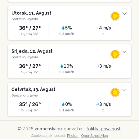
Utorak
,
11
.
Avgust
Sunčano vrijeme
36
° /
27
°
5
%
4
m/s
36
°
0.3
mm/h
Osjećaj
Z
Srijeda
,
12
.
Avgust
Sunčano vrijeme
36
° /
27
°
10
%
3
m/s
35
°
0.3
mm/h
Osjećaj
Z
Četvrtak
,
13
.
Avgust
Sunčano vrijeme
35
° /
26
°
0
%
3
m/s
34
°
0.1
mm/h
Osjećaj
Z
©
2026
vremenskaprognoza.ba |
Politika privatnosti
Geolokacijski podaci:
Photon
i
OpenStreetMap