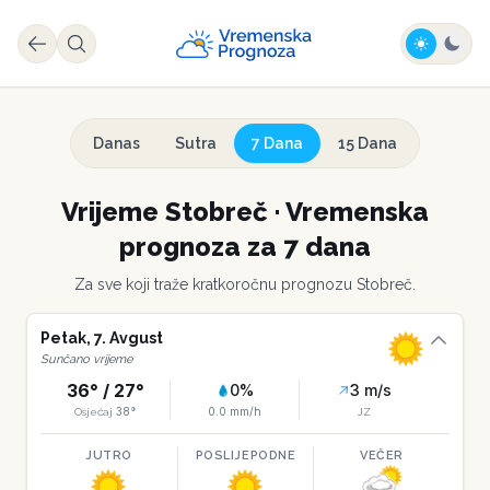
Danas
Sutra
7 Dana
15 Dana
Vrijeme
Stobreč
·
Vremenska
prognoza za 7 dana
Za sve koji traže kratkoročnu prognozu
Stobreč
.
Petak
,
7
.
Avgust
Sunčano vrijeme
36
° /
27
°
0
%
3
m/s
38
°
0.0
mm/h
Osjećaj
JZ
JUTRO
POSLIJEPODNE
VEČER