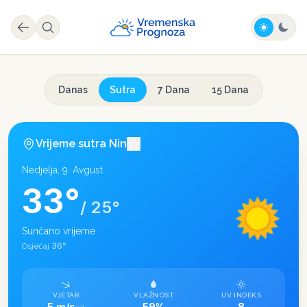
Danas
Sutra
7 Dana
15 Dana
Vrijeme sutra
Nin
Nedjelja, 9. Avgust
33
°
/
25
°
Sunčano vrijeme
36
°
Osjećaj
VJETAR
VLAŽNOST
UV INDEKS
5 m/s
59%
8