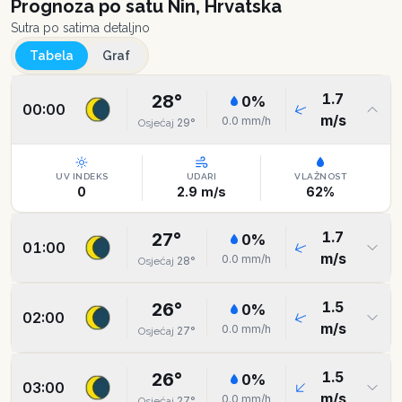
Prognoza po satu
Nin, Hrvatska
Sutra po satima detaljno
Tabela
Graf
1.7
28
°
0
%
00:00
m/s
0.0
mm/h
29
°
Osjećaj
UV INDEKS
UDARI
VLAŽNOST
0
2.9
m/s
62
%
1.7
27
°
0
%
01:00
m/s
0.0
mm/h
28
°
Osjećaj
1.5
26
°
0
%
02:00
m/s
0.0
mm/h
27
°
Osjećaj
1.5
26
°
0
%
03:00
m/s
0.0
mm/h
27
°
Osjećaj