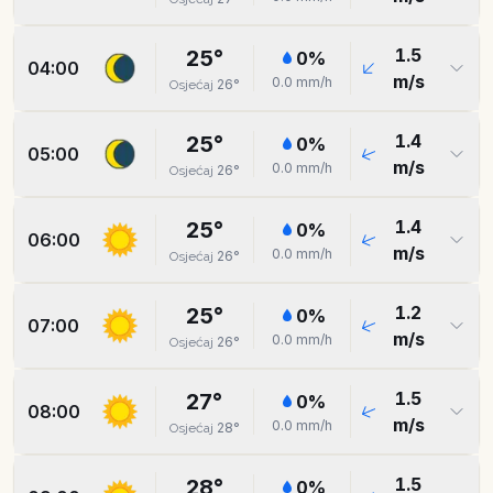
1.5
25
°
0
%
04:00
m/s
0.0
mm/h
26
°
Osjećaj
1.4
25
°
0
%
05:00
m/s
0.0
mm/h
26
°
Osjećaj
1.4
25
°
0
%
06:00
m/s
0.0
mm/h
26
°
Osjećaj
1.2
25
°
0
%
07:00
m/s
0.0
mm/h
26
°
Osjećaj
1.5
27
°
0
%
08:00
m/s
0.0
mm/h
28
°
Osjećaj
1.5
28
°
0
%