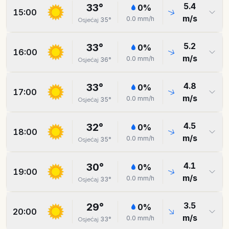
5.4
33
°
0
%
15:00
m/s
0.0
mm/h
35
°
Osjećaj
5.2
33
°
0
%
16:00
m/s
0.0
mm/h
36
°
Osjećaj
4.8
33
°
0
%
17:00
m/s
0.0
mm/h
35
°
Osjećaj
4.5
32
°
0
%
18:00
m/s
0.0
mm/h
35
°
Osjećaj
4.1
30
°
0
%
19:00
m/s
0.0
mm/h
33
°
Osjećaj
3.5
29
°
0
%
20:00
m/s
0.0
mm/h
33
°
Osjećaj