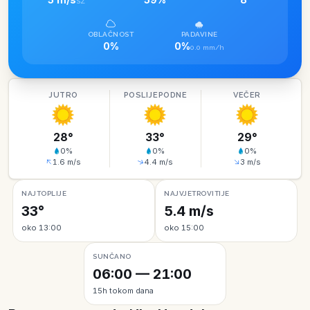
SZ
OBLAČNOST
PADAVINE
0%
0%
0.0 mm/h
JUTRO
POSLIJEPODNE
VEČER
28
°
33
°
29
°
0
%
0
%
0
%
1.6
m/s
4.4
m/s
3
m/s
NAJTOPLIJE
NAJVJETROVITIJE
33°
5.4 m/s
oko 13:00
oko 15:00
SUNČANO
06:00 — 21:00
15h tokom dana