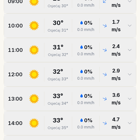
09:00
m/s
0.0
mm/h
30
°
Osjećaj
1.7
30
°
0
%
10:00
m/s
0.0
mm/h
31
°
Osjećaj
2.4
31
°
0
%
11:00
m/s
0.0
mm/h
32
°
Osjećaj
2.9
32
°
0
%
12:00
m/s
0.0
mm/h
33
°
Osjećaj
3.6
33
°
0
%
13:00
m/s
0.0
mm/h
34
°
Osjećaj
4.7
33
°
0
%
14:00
m/s
0.0
mm/h
35
°
Osjećaj