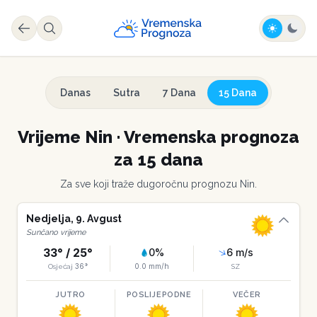
Danas
Sutra
7 Dana
15 Dana
Vrijeme
Nin
·
Vremenska prognoza
za 15 dana
Za sve koji traže dugoročnu prognozu
Nin
.
Nedjelja
,
9
.
Avgust
Sunčano vrijeme
33
° /
25
°
0
%
6
m/s
36
°
0.0
mm/h
Osjećaj
SZ
JUTRO
POSLIJEPODNE
VEČER