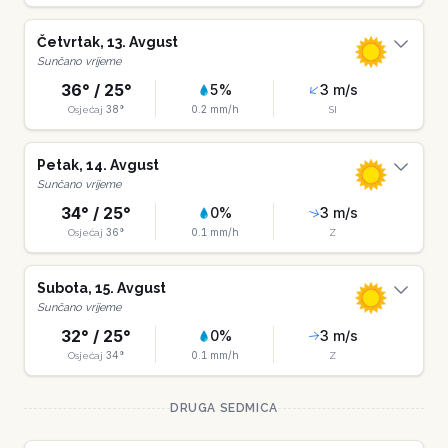
Četvrtak
,
13
.
Avgust
Sunčano vrijeme
36
° /
25
°
5
%
3
m/s
38
°
0.2
mm/h
Osjećaj
SI
Petak
,
14
.
Avgust
Sunčano vrijeme
34
° /
25
°
0
%
3
m/s
36
°
0.1
mm/h
Osjećaj
Z
Subota
,
15
.
Avgust
Sunčano vrijeme
32
° /
25
°
0
%
3
m/s
34
°
0.1
mm/h
Osjećaj
Z
DRUGA SEDMICA