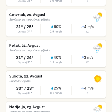
35
°
3.0
mm/h
Osjećaj
Z
Četvrtak
,
20
.
Avgust
Sunčano, uz mogućnost pljuska
31
° /
25
°
60
%
4
m/s
34
°
1.9
mm/h
Osjećaj
JZ
Petak
,
21
.
Avgust
Sunčano, uz mogućnost pljuska
31
° /
24
°
40
%
3
m/s
33
°
1.1
mm/h
Osjećaj
JZ
Subota
,
22
.
Avgust
Sunčano vrijeme
30
° /
23
°
25
%
4
m/s
33
°
0.7
mm/h
Osjećaj
Z
Nedjelja
,
23
.
Avgust
Sunčano, uz mogućnost pljuska