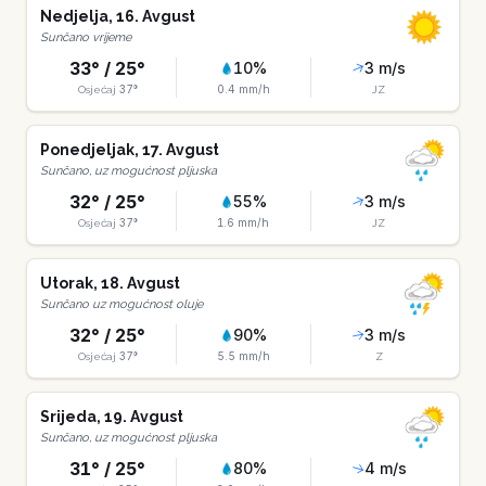
Nedjelja
,
16
.
Avgust
Sunčano vrijeme
33
° /
25
°
10
%
3
m/s
37
°
0.4
mm/h
Osjećaj
JZ
Ponedjeljak
,
17
.
Avgust
Sunčano, uz mogućnost pljuska
32
° /
25
°
55
%
3
m/s
37
°
1.6
mm/h
Osjećaj
JZ
Utorak
,
18
.
Avgust
Sunčano uz mogućnost oluje
32
° /
25
°
90
%
3
m/s
37
°
5.5
mm/h
Osjećaj
Z
Srijeda
,
19
.
Avgust
Sunčano, uz mogućnost pljuska
31
° /
25
°
80
%
4
m/s