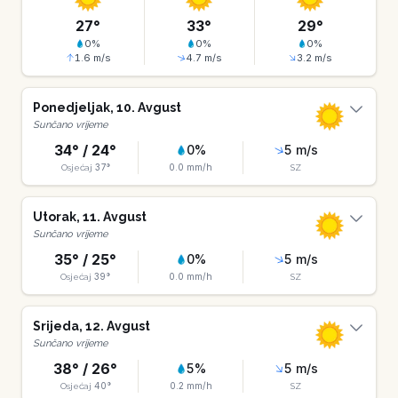
27
°
33
°
29
°
0
%
0
%
0
%
1.6
m/s
4.7
m/s
3.2
m/s
Ponedjeljak
,
10
.
Avgust
Sunčano vrijeme
34
° /
24
°
0
%
5
m/s
37
°
0.0
mm/h
Osjećaj
SZ
Utorak
,
11
.
Avgust
Sunčano vrijeme
35
° /
25
°
0
%
5
m/s
39
°
0.0
mm/h
Osjećaj
SZ
Srijeda
,
12
.
Avgust
Sunčano vrijeme
38
° /
26
°
5
%
5
m/s
40
°
0.2
mm/h
Osjećaj
SZ