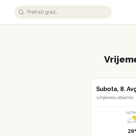
Vrijem
Subota
,
8
.
Av
Umjereno oblačno
JUT
29