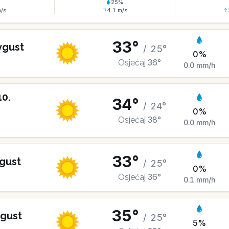
%
25
%
/s
4.1
m/s
33
°
vgust
/
25
°
0
%
36
°
Osjećaj
0.0
mm/h
10
.
34
°
/
24
°
0
%
38
°
Osjećaj
0.0
mm/h
33
°
gust
/
25
°
0
%
36
°
Osjećaj
0.1
mm/h
35
°
gust
/
25
°
5
%