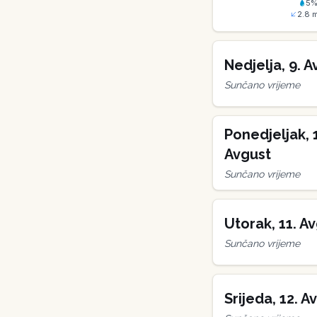
5
2.8
m
Nedjelja
,
9
.
A
Sunčano vrijeme
Ponedjeljak
,
Avgust
Sunčano vrijeme
Utorak
,
11
.
Av
Sunčano vrijeme
Srijeda
,
12
.
Av