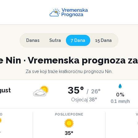
Danas
Sutra
7 Dana
15 Dana
e
Nin
·
Vremenska prognoza za
Za sve koji traže kratkoročnu prognozu
Nin
.
35
°
gust
/
26
°
0
%
38
°
Osjećaj
0.1
mm/h
RO
POSLIJEPODNE
°
35
°