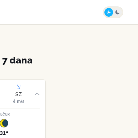
 7 dana
SZ
4
m/s
VEČER
31
°