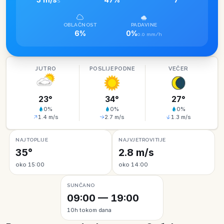
S
OBLAČNOST
PADAVINE
6%
0%
0.0 mm/h
JUTRO
POSLIJEPODNE
VEČER
23
°
34
°
27
°
0
%
0
%
0
%
1.4
m/s
2.7
m/s
1.3
m/s
NAJTOPLIJE
NAJVJETROVITIJE
35°
2.8 m/s
oko 15:00
oko 14:00
SUNČANO
09:00 — 19:00
10h tokom dana