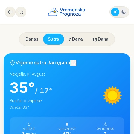
Danas
Sutra
7 Dana
15 Dana
Vrijeme sutra
Јагодина
Nedjelja, 9. Avgust
35
°
/
17
°
Sunčano vrijeme
33
°
Osjećaj
VJETAR
VLAŽNOST
UV INDEKS
3 m/s
47%
7