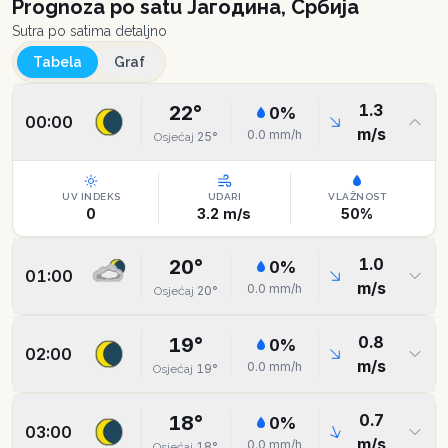
Prognoza po satu
Јагодина, Србија
Sutra po satima detaljno
Tabela
Graf
1.3
22
°
0
%
00:00
m/s
0.0
mm/h
25
°
Osjećaj
UV INDEKS
UDARI
VLAŽNOST
0
3.2
m/s
50
%
1.0
20
°
0
%
01:00
m/s
0.0
mm/h
20
°
Osjećaj
0.8
19
°
0
%
02:00
m/s
0.0
mm/h
19
°
Osjećaj
0.7
18
°
0
%
03:00
m/s
0.0
mm/h
18
°
Osjećaj