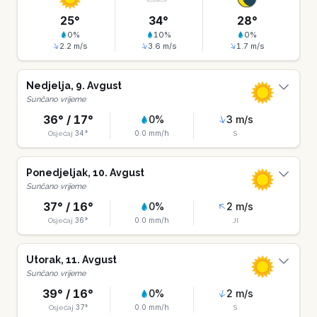
25
°
34
°
28
°
0
%
10
%
0
%
2.2
m/s
3.6
m/s
1.7
m/s
Nedjelja
,
9
.
Avgust
Sunčano vrijeme
36
° /
17
°
0
%
3
m/s
34
°
0.0
mm/h
Osjećaj
S
Ponedjeljak
,
10
.
Avgust
Sunčano vrijeme
37
° /
16
°
0
%
2
m/s
36
°
0.0
mm/h
Osjećaj
JI
Utorak
,
11
.
Avgust
Sunčano vrijeme
39
° /
16
°
0
%
2
m/s
37
°
0.0
mm/h
Osjećaj
S