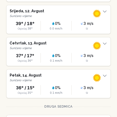
Srijeda
,
12
.
Avgust
Sunčano vrijeme
39
° /
18
°
0
%
3
m/s
38
°
0.0
mm/h
Osjećaj
SI
Četvrtak
,
13
.
Avgust
Sunčano vrijeme
37
° /
17
°
0
%
3
m/s
36
°
0.1
mm/h
Osjećaj
SI
Petak
,
14
.
Avgust
Sunčano vrijeme
36
° /
15
°
0
%
3
m/s
35
°
0.1
mm/h
Osjećaj
SI
DRUGA SEDMICA