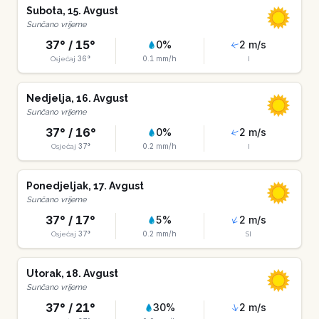
Subota
,
15
.
Avgust
Sunčano vrijeme
37
° /
15
°
0
%
2
m/s
36
°
0.1
mm/h
Osjećaj
I
Nedjelja
,
16
.
Avgust
Sunčano vrijeme
37
° /
16
°
0
%
2
m/s
37
°
0.2
mm/h
Osjećaj
I
Ponedjeljak
,
17
.
Avgust
Sunčano vrijeme
37
° /
17
°
5
%
2
m/s
37
°
0.2
mm/h
Osjećaj
SI
Utorak
,
18
.
Avgust
Sunčano vrijeme
37
° /
21
°
30
%
2
m/s