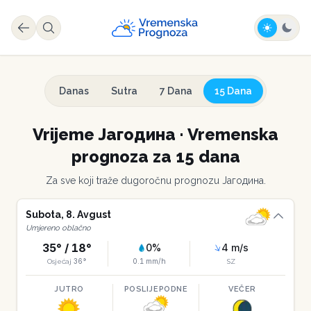
Danas
Sutra
7 Dana
15 Dana
Vrijeme
Јагодина
·
Vremenska
prognoza za 15 dana
Za sve koji traže dugoročnu prognozu
Јагодина
.
Subota
,
8
.
Avgust
Umjereno oblačno
35
° /
18
°
0
%
4
m/s
36
°
0.1
mm/h
Osjećaj
SZ
JUTRO
POSLIJEPODNE
VEČER