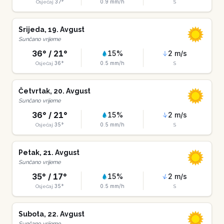
37
°
0.9
mm/h
Osjećaj
S
Srijeda
,
19
.
Avgust
Sunčano vrijeme
36
° /
21
°
15
%
2
m/s
36
°
0.5
mm/h
Osjećaj
S
Četvrtak
,
20
.
Avgust
Sunčano vrijeme
36
° /
21
°
15
%
2
m/s
35
°
0.5
mm/h
Osjećaj
S
Petak
,
21
.
Avgust
Sunčano vrijeme
35
° /
17
°
15
%
2
m/s
35
°
0.5
mm/h
Osjećaj
S
Subota
,
22
.
Avgust
Sunčano vrijeme