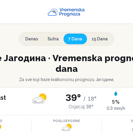
Danas
Sutra
7 Dana
15 Dana
e
Јагодина
·
Vremenska progno
dana
Za sve koji traže kratkoročnu prognozu
Јагодина
.
39
°
st
/
18
°
5
%
38
°
Osjećaj
0.3
mm/h
RO
POSLIJEPODNE