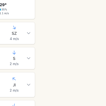
29
°
35
%
1.1
m/s
SZ
4
m/s
S
2
m/s
JI
2
m/s