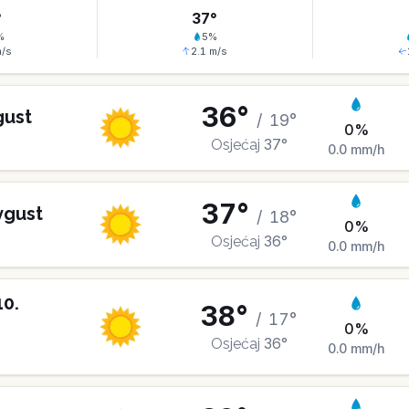
°
37
°
%
5
%
/s
2.1
m/s
36
°
gust
/
19
°
0
%
37
°
Osjećaj
0.0
mm/h
37
°
vgust
/
18
°
0
%
36
°
Osjećaj
0.0
mm/h
10
.
38
°
/
17
°
0
%
36
°
Osjećaj
0.0
mm/h