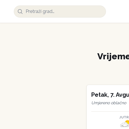
Vrijem
Petak
,
7
.
Avgu
Umjereno oblačno
JUT