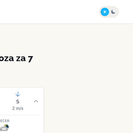
za za 7
S
2
m/s
VEČER