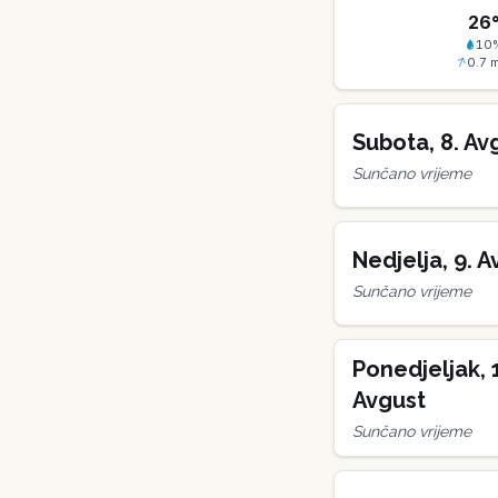
26
10
0.7
m
Subota
,
8
.
Av
Sunčano vrijeme
Nedjelja
,
9
.
A
Sunčano vrijeme
Ponedjeljak
,
Avgust
Sunčano vrijeme