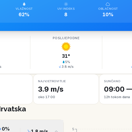
VLAŽNOST
UV INDEKS
OBLAČNOST
62%
8
10%
O
POSLIJEPODNE
31
°
5
%
s
3.8
m/s
NAJVJETROVITIJE
SUNČANO
3.9 m/s
09:00 —
oko 17:00
12h tokom dana
Hrvatska
0
%
5
1.8
m/s