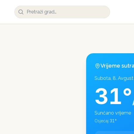
Vrijeme sutr
Subota, 8. Avgust
31
°
Sunčano vrijeme
31
°
Osjećaj