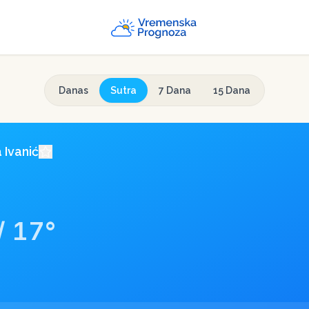
Danas
Sutra
7 Dana
15 Dana
a
Ivanić
/
17
°