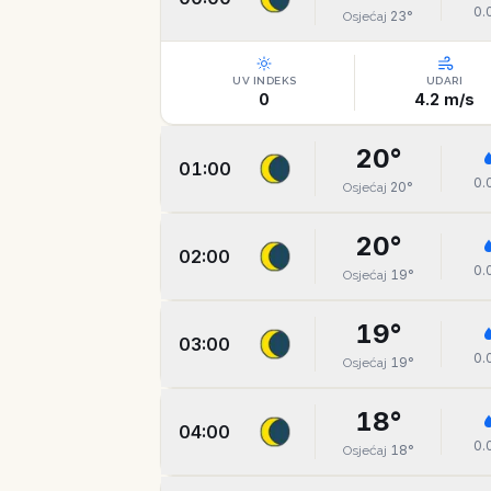
0.
23
°
Osjećaj
UV INDEKS
UDARI
0
4.2
m/s
20
°
01:00
0.
20
°
Osjećaj
20
°
02:00
0.
19
°
Osjećaj
19
°
03:00
0.
19
°
Osjećaj
18
°
04:00
0.
18
°
Osjećaj