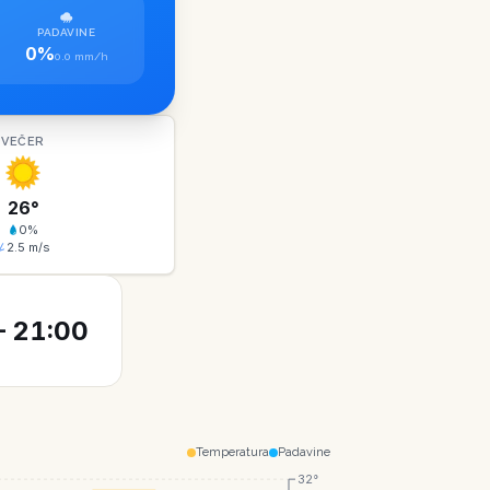
PADAVINE
0%
0.0 mm/h
VEČER
26
°
0
%
2.5
m/s
 21:00
Temperatura
Padavine
32°