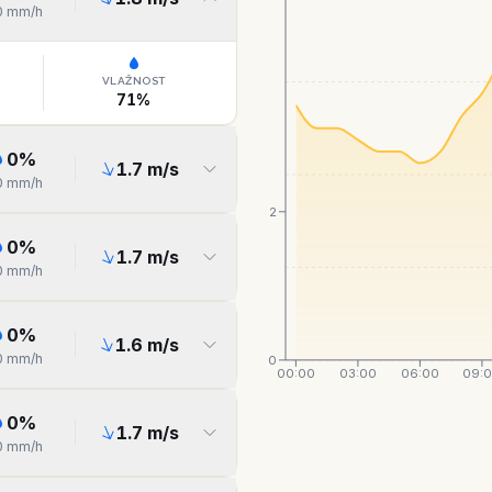
0
mm/h
VLAŽNOST
71
%
0
%
1.7
m/s
0
mm/h
2
0
%
1.7
m/s
0
mm/h
0
%
1.6
m/s
0
mm/h
0
00:00
03:00
06:00
09:
0
%
1.7
m/s
0
mm/h