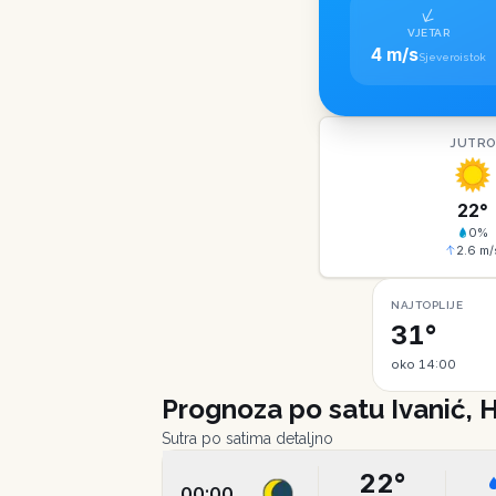
VJETAR
4 m/s
Sjeveroistok
JUTR
22
°
0
%
2.6
m/
NAJTOPLIJE
31°
oko 14:00
Prognoza po satu
Ivanić, 
Sutra po satima detaljno
22
°
00:00