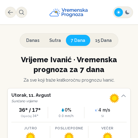
Danas
Sutra
7 Dana
15 Dana
Vrijeme
Ivanić
·
Vremenska
prognoza za 7 dana
Za sve koji traže kratkoročnu prognozu
Ivanić
.
Utorak
,
11
.
Avgust
Sunčano vrijeme
36
° /
17
°
0
%
4
m/s
34
°
0.0
mm/h
Osjećaj
SI
JUTRO
POSLIJEPODNE
VEČER