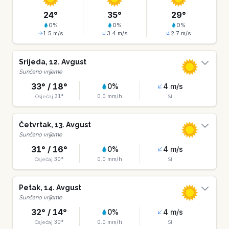
24
°
35
°
29
°
0
%
0
%
0
%
1.5
m/s
3.4
m/s
2.7
m/s
Srijeda
,
12
.
Avgust
Sunčano vrijeme
33
° /
18
°
0
%
4
m/s
31
°
0.0
mm/h
Osjećaj
SI
Četvrtak
,
13
.
Avgust
Sunčano vrijeme
31
° /
16
°
0
%
4
m/s
30
°
0.0
mm/h
Osjećaj
SI
Petak
,
14
.
Avgust
Sunčano vrijeme
32
° /
14
°
0
%
4
m/s
30
°
0.0
mm/h
Osjećaj
SI