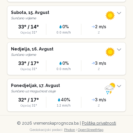
Subota
,
15
.
Avgust
Sunčano vrijeme
33
° /
14
°
0
%
2
m/s
31
°
0.0
mm/h
Osjećaj
Z
Nedjelja
,
16
.
Avgust
Sunčano vrijeme
33
° /
17
°
0
%
3
m/s
31
°
0.0
mm/h
Osjećaj
Z
Ponedjeljak
,
17
.
Avgust
Sunčano uz mogućnost oluje
32
° /
17
°
40
%
3
m/s
31
°
1.2
mm/h
Osjećaj
Z
©
2026
vremenskaprognoza.ba |
Politika privatnosti
Geolokacijski podaci:
Photon
i
OpenStreetMap