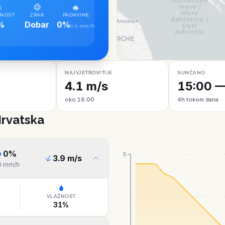
NOST
ZRAK
PADAVINE
%
Dobar
0%
0.0 mm/h
NAJVJETROVITIJE
SUNČANO
4.1 m/s
15:00 —
oko 16:00
4h tokom dana
Hrvatska
0
%
5
3.9
m/s
0
mm/h
VLAŽNOST
31
%