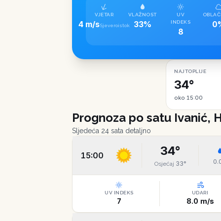
VJETAR
VLAŽNOST
UV
OBLAČ
4 m/s
33%
INDEKS
0
Sjeveroistok
8
NAJTOPLIJE
34°
oko 15:00
Prognoza po satu
Ivanić, 
Sljedeća 24 sata detaljno
34
°
15:00
0.
33
°
Osjećaj
UV INDEKS
UDARI
7
8.0
m/s