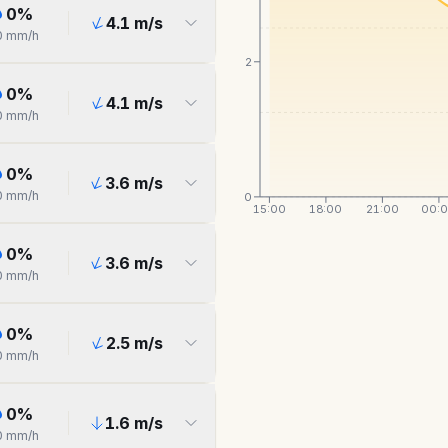
0
%
4.1
m/s
0
mm/h
2
0
%
4.1
m/s
0
mm/h
0
%
3.6
m/s
0
mm/h
0
15:00
18:00
21:00
00:
0
%
3.6
m/s
0
mm/h
0
%
2.5
m/s
0
mm/h
0
%
1.6
m/s
0
mm/h