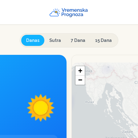
Danas
Sutra
7 Dana
15 Dana
+
−