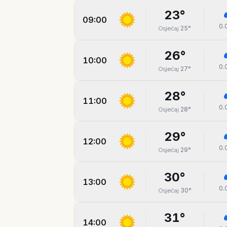
23
°
09:00
0.
25
°
Osjećaj
26
°
10:00
0.
27
°
Osjećaj
28
°
11:00
0.
28
°
Osjećaj
29
°
12:00
0.
29
°
Osjećaj
30
°
13:00
0.
30
°
Osjećaj
31
°
14:00