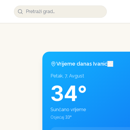
Vrijeme danas
Ivanić
Petak, 7. Avgust
34
°
Sunčano vrijeme
33
°
Osjećaj