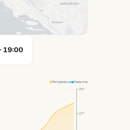
Leaflet
|
© CartoDB
 19:00
Temperatura
Padavine
36°
27°