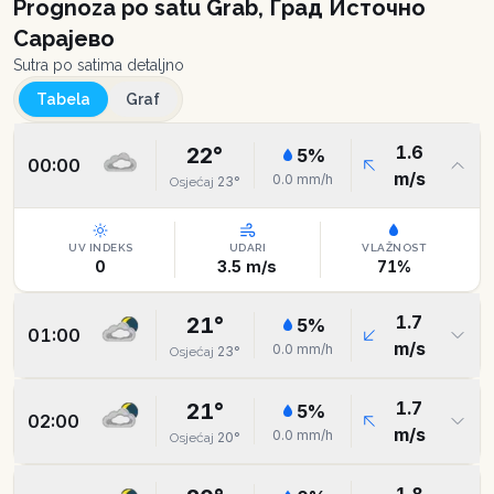
Prognoza po satu
Grab, Град Источно
Сарајево
Sutra po satima detaljno
Tabela
Graf
1.6
22
°
5
%
00:00
m/s
0.0
mm/h
23
°
Osjećaj
UV INDEKS
UDARI
VLAŽNOST
0
3.5
m/s
71
%
1.7
21
°
5
%
01:00
m/s
0.0
mm/h
23
°
Osjećaj
1.7
21
°
5
%
02:00
m/s
0.0
mm/h
20
°
Osjećaj