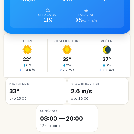
SI
OBLAČNOST
PADAVINE
11%
0%
0.0 mm/h
JUTRO
POSLIJEPODNE
VEČER
22
°
32
°
27
°
0
%
0
%
0
%
1.4
m/s
2.2
m/s
2.2
m/s
NAJTOPLIJE
NAJVJETROVITIJE
33°
2.6 m/s
oko 15:00
oko 18:00
SUNČANO
08:00 — 20:00
12h tokom dana