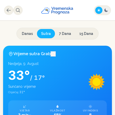
Danas
Sutra
7 Dana
15 Dana
Vrijeme sutra
Grab
Nedjelja, 9. Avgust
33
°
/
17
°
Sunčano vrijeme
31
°
Osjećaj
VJETAR
VLAŽNOST
UV INDEKS
3 m/s
48%
8