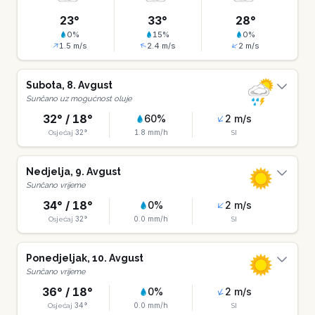
23
°
33
°
28
°
0
%
15
%
0
%
1.5
m/s
2.4
m/s
2
m/s
Subota
,
8
.
Avgust
Sunčano uz mogućnost oluje
32
° /
18
°
60
%
2
m/s
32
°
1.8
mm/h
Osjećaj
SI
Nedjelja
,
9
.
Avgust
Sunčano vrijeme
34
° /
18
°
0
%
2
m/s
32
°
0.0
mm/h
Osjećaj
SI
Ponedjeljak
,
10
.
Avgust
Sunčano vrijeme
36
° /
18
°
0
%
2
m/s
34
°
0.0
mm/h
Osjećaj
SI