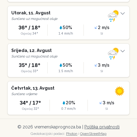
Utorak
,
11
.
Avgust
Sunčano uz mogućnost oluje
36
° /
18
°
50
%
2
m/s
34
°
1.4
mm/h
Osjećaj
SI
Srijeda
,
12
.
Avgust
Sunčano uz mogućnost oluje
35
° /
18
°
50
%
3
m/s
33
°
1.5
mm/h
Osjećaj
SI
Četvrtak
,
13
.
Avgust
Sunčano vrijeme
34
° /
17
°
20
%
3
m/s
32
°
0.7
mm/h
Osjećaj
SI
©
2026
vremenskaprognoza.ba |
Politika privatnosti
Geolokacijski podaci:
Photon
i
OpenStreetMap