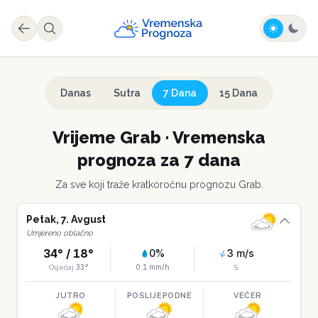
Danas
Sutra
7 Dana
15 Dana
Vrijeme
Grab
·
Vremenska
prognoza za 7 dana
Za sve koji traže kratkoročnu prognozu
Grab
.
Petak
,
7
.
Avgust
Umjereno oblačno
34
° /
18
°
0
%
3
m/s
33
°
0.1
mm/h
Osjećaj
S
JUTRO
POSLIJEPODNE
VEČER