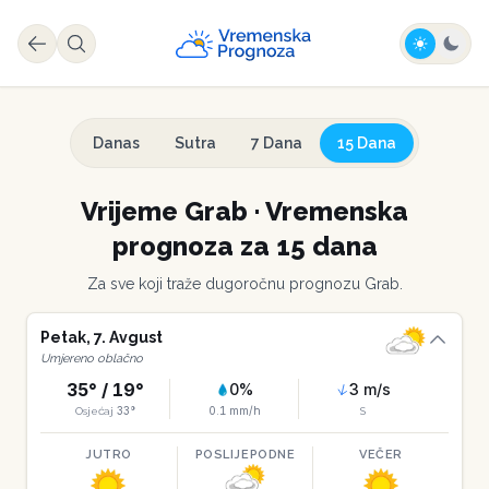
Danas
Sutra
7 Dana
15 Dana
Vrijeme
Grab
·
Vremenska
prognoza za 15 dana
Za sve koji traže dugoročnu prognozu
Grab
.
Petak
,
7
.
Avgust
Umjereno oblačno
35
° /
19
°
0
%
3
m/s
33
°
0.1
mm/h
Osjećaj
S
JUTRO
POSLIJEPODNE
VEČER