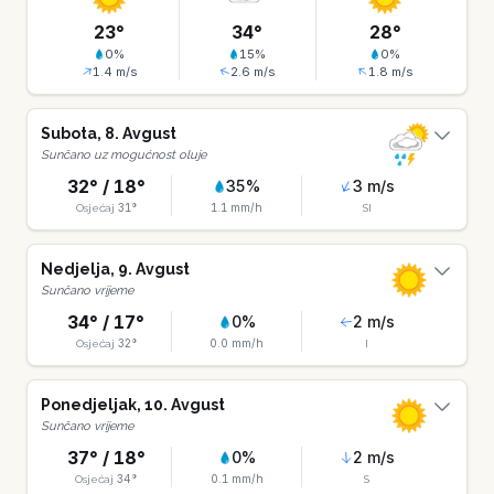
23
°
34
°
28
°
0
%
15
%
0
%
1.4
m/s
2.6
m/s
1.8
m/s
Subota
,
8
.
Avgust
Sunčano uz mogućnost oluje
32
° /
18
°
35
%
3
m/s
31
°
1.1
mm/h
Osjećaj
SI
Nedjelja
,
9
.
Avgust
Sunčano vrijeme
34
° /
17
°
0
%
2
m/s
32
°
0.0
mm/h
Osjećaj
I
Ponedjeljak
,
10
.
Avgust
Sunčano vrijeme
37
° /
18
°
0
%
2
m/s
34
°
0.1
mm/h
Osjećaj
S