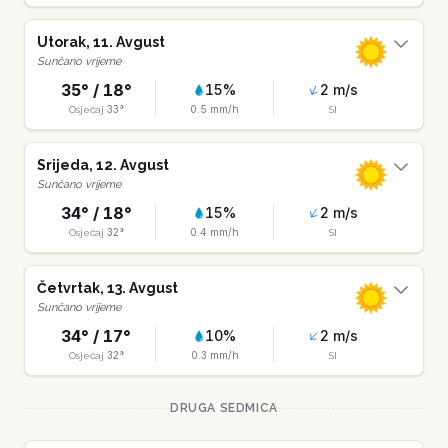
Utorak
,
11
.
Avgust
Sunčano vrijeme
35
° /
18
°
15
%
2
m/s
33
°
0.5
mm/h
Osjećaj
SI
Srijeda
,
12
.
Avgust
Sunčano vrijeme
34
° /
18
°
15
%
2
m/s
32
°
0.4
mm/h
Osjećaj
SI
Četvrtak
,
13
.
Avgust
Sunčano vrijeme
34
° /
17
°
10
%
2
m/s
32
°
0.3
mm/h
Osjećaj
SI
DRUGA SEDMICA