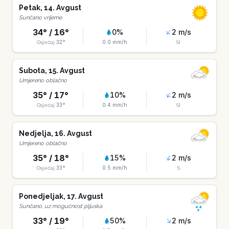
Petak
,
14
.
Avgust
Sunčano vrijeme
34
° /
16
°
0
%
2
m/s
32
°
0.0
mm/h
Osjećaj
SI
Subota
,
15
.
Avgust
Umjereno oblačno
35
° /
17
°
10
%
2
m/s
33
°
0.4
mm/h
Osjećaj
SI
Nedjelja
,
16
.
Avgust
Umjereno oblačno
35
° /
18
°
15
%
2
m/s
33
°
0.5
mm/h
Osjećaj
S
Ponedjeljak
,
17
.
Avgust
Sunčano, uz mogućnost pljuska
33
° /
19
°
50
%
2
m/s