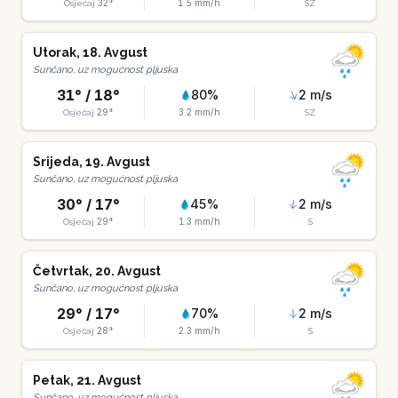
32
°
1.5
mm/h
Osjećaj
SZ
Utorak
,
18
.
Avgust
Sunčano, uz mogućnost pljuska
31
° /
18
°
80
%
2
m/s
29
°
3.2
mm/h
Osjećaj
SZ
Srijeda
,
19
.
Avgust
Sunčano, uz mogućnost pljuska
30
° /
17
°
45
%
2
m/s
29
°
1.3
mm/h
Osjećaj
S
Četvrtak
,
20
.
Avgust
Sunčano, uz mogućnost pljuska
29
° /
17
°
70
%
2
m/s
28
°
2.3
mm/h
Osjećaj
S
Petak
,
21
.
Avgust
Sunčano, uz mogućnost pljuska