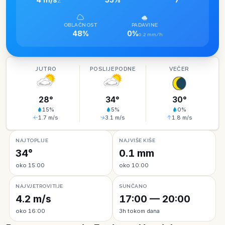
Z
OBLAČNOST
PADAVINE
48%
0%
0.2 mm/h
JUTRO
POSLIJEPODNE
VEČER
28
°
34
°
30
°
15
%
5
%
0
%
1.7
m/s
3.1
m/s
1.8
m/s
NAJTOPLIJE
NAJVIŠE KIŠE
34°
0.1 mm
oko 15:00
oko 10:00
NAJVJETROVITIJE
SUNČANO
4.2 m/s
17:00 — 20:00
oko 16:00
3h tokom dana