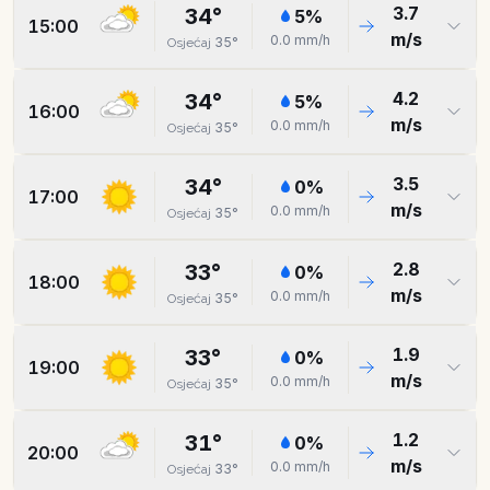
3.7
34
°
5
%
15:00
m/s
0.0
mm/h
35
°
Osjećaj
4.2
34
°
5
%
16:00
m/s
0.0
mm/h
35
°
Osjećaj
3.5
34
°
0
%
17:00
m/s
0.0
mm/h
35
°
Osjećaj
2.8
33
°
0
%
18:00
m/s
0.0
mm/h
35
°
Osjećaj
1.9
33
°
0
%
19:00
m/s
0.0
mm/h
35
°
Osjećaj
1.2
31
°
0
%
20:00
m/s
0.0
mm/h
33
°
Osjećaj