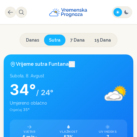
Danas
Sutra
7 Dana
15 Dana
Vrijeme sutra
Funtana
Subota, 8. Avgust
34
°
/
24
°
Umjereno oblačno
35
°
Osjećaj
VJETAR
VLAŽNOST
UV INDEKS
4 m/s
53%
7