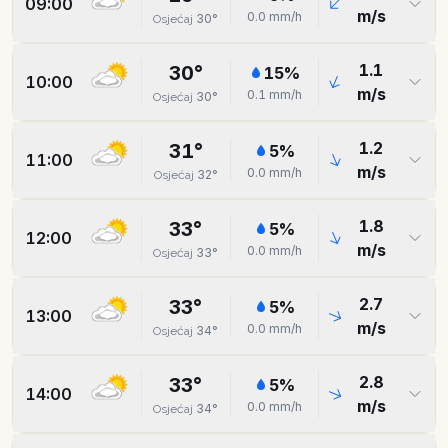
09:00
m/s
0.0
mm/h
30
°
Osjećaj
1.1
30
°
15
%
10:00
m/s
0.1
mm/h
30
°
Osjećaj
1.2
31
°
5
%
11:00
m/s
0.0
mm/h
32
°
Osjećaj
1.8
33
°
5
%
12:00
m/s
0.0
mm/h
33
°
Osjećaj
2.7
33
°
5
%
13:00
m/s
0.0
mm/h
34
°
Osjećaj
2.8
33
°
5
%
14:00
m/s
0.0
mm/h
34
°
Osjećaj