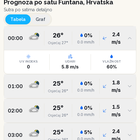
Prognoza po satu
Funtana, Hrvatska
Sutra po satima detaljno
Tabela
Graf
2.4
26
°
0
%
00:00
m/s
0.0
mm/h
27
°
Osjećaj
UV INDEKS
UDARI
VLAŽNOST
0
5.8
m/s
60
%
1.8
25
°
0
%
01:00
m/s
0.0
mm/h
26
°
Osjećaj
1.5
25
°
0
%
02:00
m/s
0.0
mm/h
26
°
Osjećaj
2.4
25
°
5
%
03:00
m/s
0.0
mm/h
26
°
Osjećaj