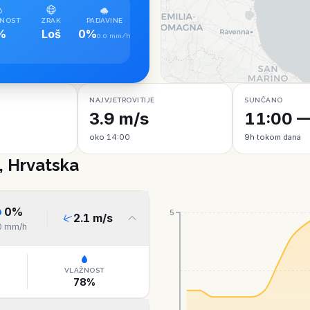
NOST
ZRAK
PADAVINE
%
Loš
0%
0.0 mm/h
NAJVJETROVITIJE
SUNČANO
3.9 m/s
11:00 —
oko 14:00
9h tokom dana
, Hrvatska
0
%
5
2.1
m/s
0
mm/h
VLAŽNOST
78
%