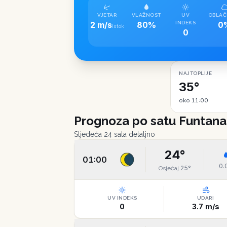
VJETAR
VLAŽNOST
UV
OBLAČ
2 m/s
80%
INDEKS
0
Istok
0
NAJTOPLIJE
35°
oko 11:00
Prognoza po satu
Funtana
Sljedeća 24 sata detaljno
24
°
01:00
0.
25
°
Osjećaj
UV INDEKS
UDARI
0
3.7
m/s