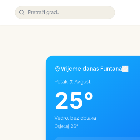
Vrijeme danas
Funtana
Petak, 7. Avgust
25
°
Vedro, bez oblaka
26
°
Osjećaj