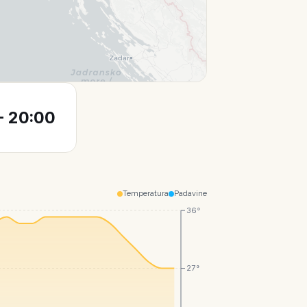
Leaflet
|
© CartoDB
 20:00
Temperatura
Padavine
36°
27°