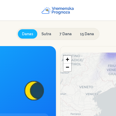
Danas
Sutra
7 Dana
15 Dana
+
−