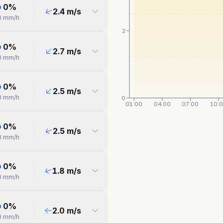
0
%
2.4
m/s
0
mm/h
2
0
%
2.7
m/s
0
mm/h
0
%
2.5
m/s
0
mm/h
0
01:00
04:00
07:00
10:
0
%
2.5
m/s
0
mm/h
0
%
1.8
m/s
0
mm/h
0
%
2.0
m/s
0
mm/h