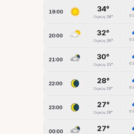
34
°
19:00
0.
38
°
Osjećaj
32
°
20:00
0.
36
°
Osjećaj
30
°
21:00
0.
33
°
Osjećaj
28
°
22:00
0.
29
°
Osjećaj
27
°
23:00
0.
28
°
Osjećaj
27
°
00:00