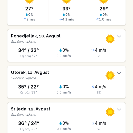
27
°
33
°
29
°
0
%
0
%
0
%
2
m/s
4.1
m/s
1.8
m/s
Ponedjeljak
,
10
.
Avgust
Sunčano vrijeme
34
° /
22
°
0
%
4
m/s
37
°
0.0
mm/h
Osjećaj
Z
Utorak
,
11
.
Avgust
Sunčano vrijeme
35
° /
22
°
0
%
4
m/s
39
°
0.0
mm/h
Osjećaj
SZ
Srijeda
,
12
.
Avgust
Sunčano vrijeme
36
° /
24
°
0
%
4
m/s
40
°
0.1
mm/h
Osjećaj
SZ