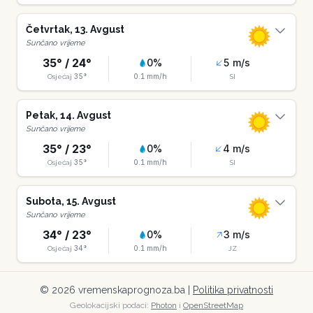
Četvrtak
,
13
.
Avgust
Sunčano vrijeme
35
° /
24
°
0
%
5
m/s
35
°
0.1
mm/h
Osjećaj
SI
Petak
,
14
.
Avgust
Sunčano vrijeme
35
° /
23
°
0
%
4
m/s
35
°
0.1
mm/h
Osjećaj
SI
Subota
,
15
.
Avgust
Sunčano vrijeme
34
° /
23
°
0
%
3
m/s
34
°
0.1
mm/h
Osjećaj
JZ
©
2026
vremenskaprognoza.ba |
Politika privatnosti
Geolokacijski podaci:
Photon
i
OpenStreetMap