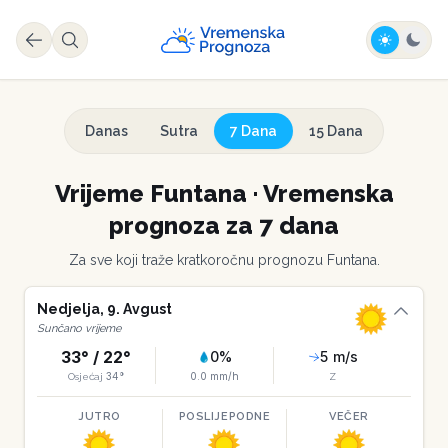
Danas
Sutra
7 Dana
15 Dana
Vrijeme
Funtana
·
Vremenska
prognoza za 7 dana
Za sve koji traže kratkoročnu prognozu
Funtana
.
Nedjelja
,
9
.
Avgust
Sunčano vrijeme
33
° /
22
°
0
%
5
m/s
34
°
0.0
mm/h
Osjećaj
Z
JUTRO
POSLIJEPODNE
VEČER