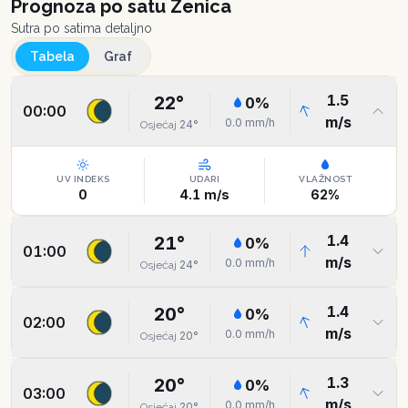
Prognoza po satu
Zenica
Sutra po satima detaljno
Tabela
Graf
1.5
22
°
0
%
00:00
m/s
0.0
mm/h
24
°
Osjećaj
UV INDEKS
UDARI
VLAŽNOST
0
4.1
m/s
62
%
1.4
21
°
0
%
01:00
m/s
0.0
mm/h
24
°
Osjećaj
1.4
20
°
0
%
02:00
m/s
0.0
mm/h
20
°
Osjećaj
1.3
20
°
0
%
03:00
m/s
0.0
mm/h
20
°
Osjećaj