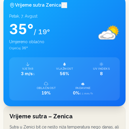
Vrijeme sutra
Zenica
Petak, 7. Avgust
35
°
/
19
°
Umjereno oblačno
36
°
Osjećaj
VJETAR
VLAŽNOST
UV INDEKS
3 m/s
56%
8
S
OBLAČNOST
PADAVINE
19%
0%
0.1 mm/h
Vrijeme sutra – Zenica
Sutra u Zenici bit će nešto niža temperatura nego danas, ali