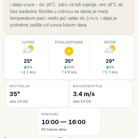
i dalje vruće – do 36°C. Jutro će biti svježije, oko 18°C, ali
bez padavina. Razlika u odnosu na danas je manji
temperaturni pad i nešto jači vjetar do 3 m/s. I dalje je
potrebna zaštita od sunca tokom dana.
JUTRO
POSLIJEPODNE
VEČER
25
°
35
°
29
°
0
%
10
%
5
%
1.1
m/s
2.9
m/s
1.7
m/s
NAJTOPLIJE
NAJVJETROVITIJE
35°
3.4 m/s
oko 14:00
oko 14:00
SUNČANO
10:00 — 16:00
6h tokom dana