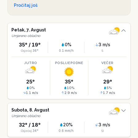
Od ponedjeljka 17. avgusta dolazi do jačeg pogoršanja,
Pročitaj još
sa pljuskovima i padom temperature na 29°C do
četvrtka 20. avgusta. Preporučuje se praćenje ažuriranih
prognoza, jer je dugoročni period manje pouzdan.
Petak
,
7
.
Avgust
Umjereno oblačno
35
° /
19
°
0
%
3
m/s
36
°
0.1
mm/h
Osjećaj
S
JUTRO
POSLIJEPODNE
VEČER
25
°
35
°
29
°
0
%
10
%
5
%
1.1
m/s
2.9
m/s
1.7
m/s
Subota
,
8
.
Avgust
Umjereno oblačno
32
° /
18
°
20
%
3
m/s
34
°
0.6
mm/h
Osjećaj
SI