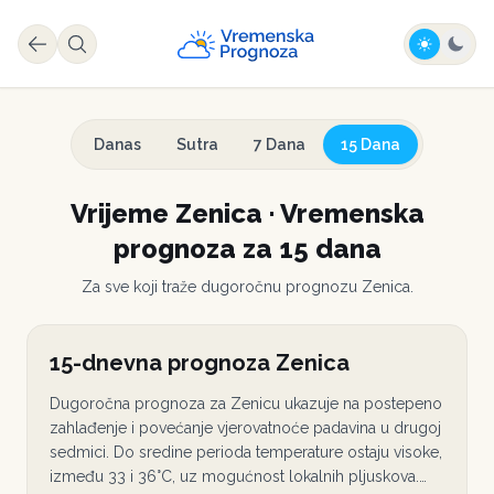
Danas
Sutra
7 Dana
15 Dana
Vrijeme
Zenica
·
Vremenska
prognoza za 15 dana
Za sve koji traže dugoročnu prognozu
Zenica
.
15-dnevna prognoza Zenica
Dugoročna prognoza za Zenicu ukazuje na postepeno
zahlađenje i povećanje vjerovatnoće padavina u drugoj
sedmici. Do sredine perioda temperature ostaju visoke,
između 33 i 36°C, uz mogućnost lokalnih pljuskova.