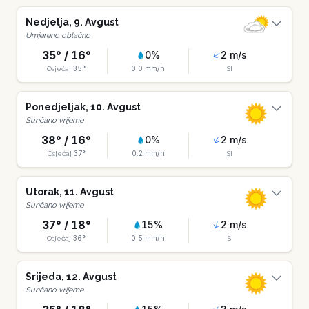
Nedjelja
,
9
.
Avgust
Umjereno oblačno
35
° /
16
°
0
%
2
m/s
35
°
0.0
mm/h
Osjećaj
SI
Ponedjeljak
,
10
.
Avgust
Sunčano vrijeme
38
° /
16
°
0
%
2
m/s
37
°
0.2
mm/h
Osjećaj
SI
Utorak
,
11
.
Avgust
Sunčano vrijeme
37
° /
18
°
15
%
2
m/s
36
°
0.5
mm/h
Osjećaj
S
Srijeda
,
12
.
Avgust
Sunčano vrijeme