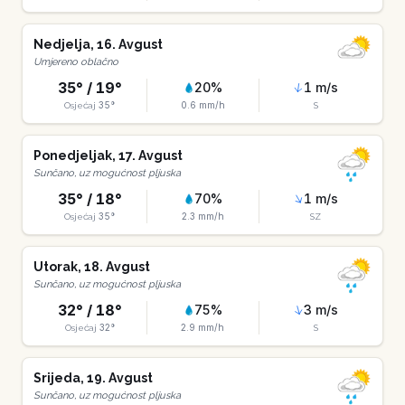
Nedjelja
,
16
.
Avgust
Umjereno oblačno
35
° /
19
°
20
%
1
m/s
35
°
0.6
mm/h
Osjećaj
S
Ponedjeljak
,
17
.
Avgust
Sunčano, uz mogućnost pljuska
35
° /
18
°
70
%
1
m/s
35
°
2.3
mm/h
Osjećaj
SZ
Utorak
,
18
.
Avgust
Sunčano, uz mogućnost pljuska
32
° /
18
°
75
%
3
m/s
32
°
2.9
mm/h
Osjećaj
S
Srijeda
,
19
.
Avgust
Sunčano, uz mogućnost pljuska