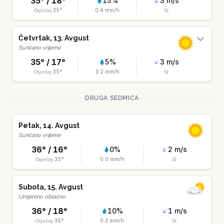
35
° /
18
°
15
%
3
m/s
35
°
0.4
mm/h
Osjećaj
SI
Četvrtak
,
13
.
Avgust
Sunčano vrijeme
35
° /
17
°
5
%
3
m/s
35
°
0.2
mm/h
Osjećaj
SI
DRUGA SEDMICA
Petak
,
14
.
Avgust
Sunčano vrijeme
36
° /
16
°
0
%
2
m/s
35
°
0.0
mm/h
Osjećaj
SI
Subota
,
15
.
Avgust
Umjereno oblačno
36
° /
18
°
10
%
1
m/s
35
°
0.3
mm/h
Osjećaj
SI