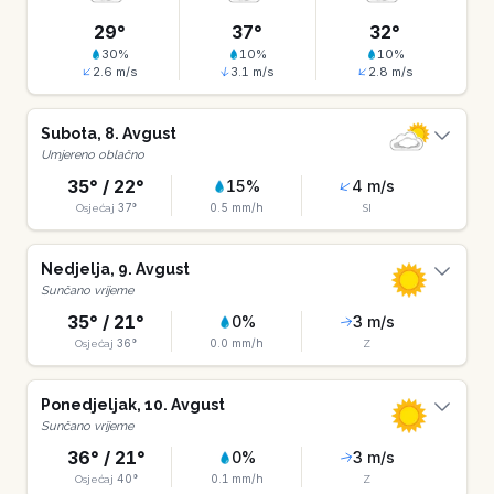
29
°
37
°
32
°
30
%
10
%
10
%
2.6
m/s
3.1
m/s
2.8
m/s
Subota
,
8
.
Avgust
Umjereno oblačno
35
° /
22
°
15
%
4
m/s
37
°
0.5
mm/h
Osjećaj
SI
Nedjelja
,
9
.
Avgust
Sunčano vrijeme
35
° /
21
°
0
%
3
m/s
36
°
0.0
mm/h
Osjećaj
Z
Ponedjeljak
,
10
.
Avgust
Sunčano vrijeme
36
° /
21
°
0
%
3
m/s
40
°
0.1
mm/h
Osjećaj
Z