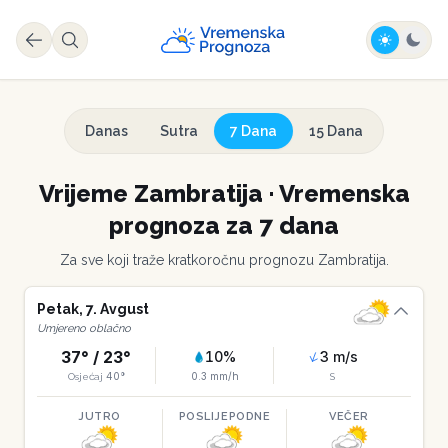
Danas
Sutra
7 Dana
15 Dana
Vrijeme
Zambratija
·
Vremenska
prognoza za 7 dana
Za sve koji traže kratkoročnu prognozu
Zambratija
.
Petak
,
7
.
Avgust
Umjereno oblačno
37
° /
23
°
10
%
3
m/s
40
°
0.3
mm/h
Osjećaj
S
JUTRO
POSLIJEPODNE
VEČER