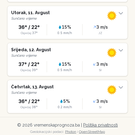
Utorak
,
11
.
Avgust
Sunčano vrijeme
36
° /
22
°
15
%
3
m/s
37
°
0.5
mm/h
Osjećaj
JZ
Srijeda
,
12
.
Avgust
Sunčano vrijeme
37
° /
22
°
15
%
3
m/s
39
°
0.5
mm/h
Osjećaj
SI
Četvrtak
,
13
.
Avgust
Sunčano vrijeme
36
° /
22
°
5
%
3
m/s
38
°
0.2
mm/h
Osjećaj
SI
©
2026
vremenskaprognoza.ba |
Politika privatnosti
Geolokacijski podaci:
Photon
i
OpenStreetMap