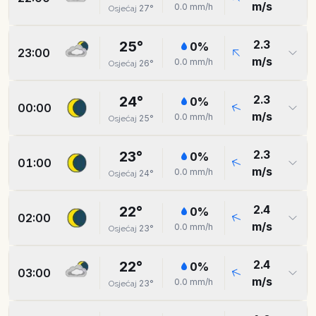
m/s
0.0
mm/h
27
°
Osjećaj
2.3
25
°
0
%
23:00
m/s
0.0
mm/h
26
°
Osjećaj
2.3
24
°
0
%
00:00
m/s
0.0
mm/h
25
°
Osjećaj
2.3
23
°
0
%
01:00
m/s
0.0
mm/h
24
°
Osjećaj
2.4
22
°
0
%
02:00
m/s
0.0
mm/h
23
°
Osjećaj
2.4
22
°
0
%
03:00
m/s
0.0
mm/h
23
°
Osjećaj