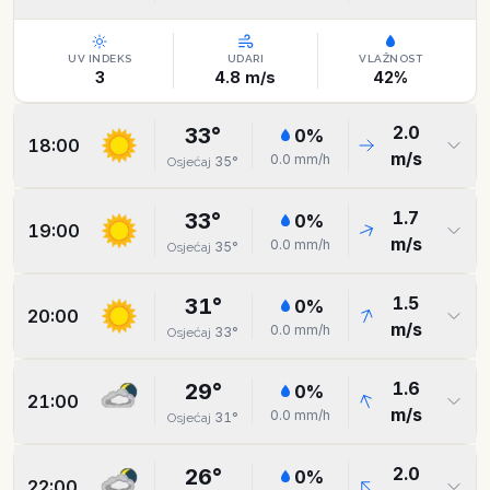
UV INDEKS
UDARI
VLAŽNOST
3
4.8
m/s
42
%
2.0
33
°
0
%
18:00
m/s
0.0
mm/h
35
°
Osjećaj
1.7
33
°
0
%
19:00
m/s
0.0
mm/h
35
°
Osjećaj
1.5
31
°
0
%
20:00
m/s
0.0
mm/h
33
°
Osjećaj
1.6
29
°
0
%
21:00
m/s
0.0
mm/h
31
°
Osjećaj
2.0
26
°
0
%
22:00