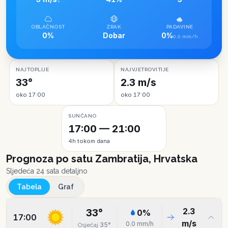
Z
OBLAČNOST
ZRAK
PADAVINE
0%
Dobar
0%
0.0 mm/h
NAJTOPLIJE
NAJVJETROVITIJE
33°
2.3 m/s
oko 17:00
oko 17:00
SUNČANO
17:00 — 21:00
4h tokom dana
Prognoza po satu
Zambratija, Hrvatska
Sljedeća 24 sata detaljno
Tabela
Graf
2.3
33
°
0
%
17:00
m/s
0.0
mm/h
35
°
Osjećaj