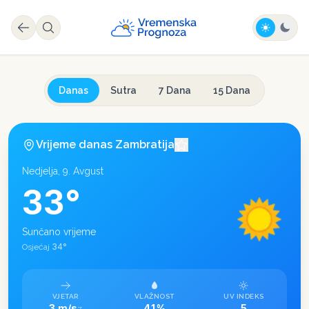
Danas
Sutra
7 Dana
15 Dana
Vrijeme danas
Zambratija
Nedjelja, 9. Avgust
33
°
Sunčano vrijeme
34
°
Osjećaj
VJETAR
VLAŽNOST
UV INDEKS
3 m/s
41%
5