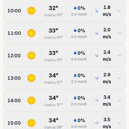
1.8
32
°
0
%
10:00
m/s
0.0
mm/h
33
°
Osjećaj
2.0
33
°
0
%
11:00
m/s
0.0
mm/h
35
°
Osjećaj
2.4
33
°
0
%
12:00
m/s
0.0
mm/h
35
°
Osjećaj
2.9
34
°
0
%
13:00
m/s
0.0
mm/h
37
°
Osjećaj
3.4
34
°
0
%
14:00
m/s
0.0
mm/h
37
°
Osjećaj
3.5
34
°
0
%
15:00
m/s
0.0
mm/h
38
°
Osjećaj