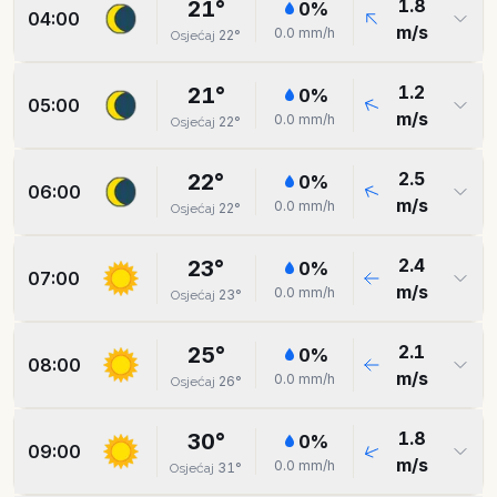
1.8
21
°
0
%
04:00
m/s
0.0
mm/h
22
°
Osjećaj
1.2
21
°
0
%
05:00
m/s
0.0
mm/h
22
°
Osjećaj
2.5
22
°
0
%
06:00
m/s
0.0
mm/h
22
°
Osjećaj
2.4
23
°
0
%
07:00
m/s
0.0
mm/h
23
°
Osjećaj
2.1
25
°
0
%
08:00
m/s
0.0
mm/h
26
°
Osjećaj
1.8
30
°
0
%
09:00
m/s
0.0
mm/h
31
°
Osjećaj