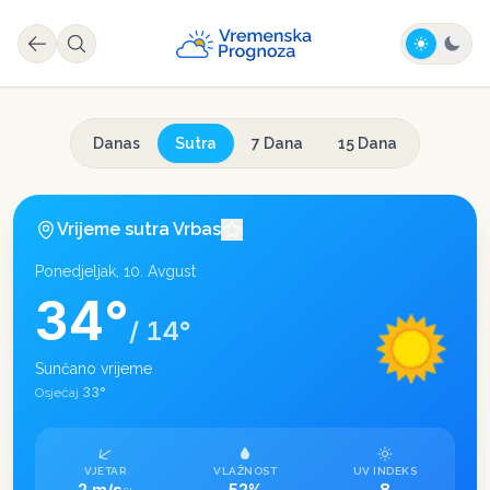
Danas
Sutra
7 Dana
15 Dana
Vrijeme sutra
Vrbas
Ponedjeljak, 10. Avgust
34
°
/
14
°
Sunčano vrijeme
33
°
Osjećaj
VJETAR
VLAŽNOST
UV INDEKS
2 m/s
52%
8