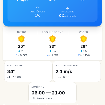
SI
OBLAČNOST
PADAVINE
1%
0%
0.0 mm/h
JUTRO
POSLIJEPODNE
VEČER
20
°
33
°
26
°
0
%
0
%
0
%
0.6
m/s
1.4
m/s
1.4
m/s
NAJTOPLIJE
NAJVJETROVITIJE
34°
2.1 m/s
oko 15:00
oko 18:00
SUNČANO
06:00 — 21:00
15h tokom dana