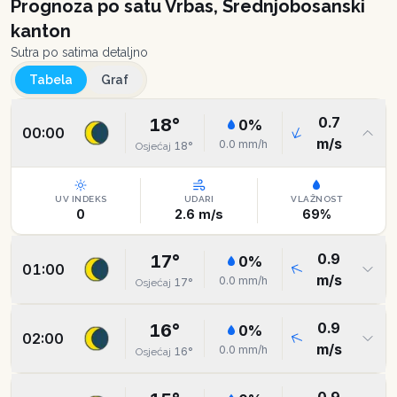
Prognoza po satu
Vrbas, Srednjobosanski
kanton
Sutra po satima detaljno
Tabela
Graf
0.7
18
°
0
%
00:00
m/s
0.0
mm/h
18
°
Osjećaj
UV INDEKS
UDARI
VLAŽNOST
0
2.6
m/s
69
%
0.9
17
°
0
%
01:00
m/s
0.0
mm/h
17
°
Osjećaj
0.9
16
°
0
%
02:00
m/s
0.0
mm/h
16
°
Osjećaj