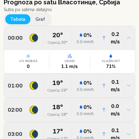
Prognoza po satu
Власотинце, Србија
Sutra po satima detaljno
Tabela
Graf
0.2
20
°
0
%
00:00
m/s
0.0
mm/h
20
°
Osjećaj
UV INDEKS
UDARI
VLAŽNOST
0
1.1
m/s
71
%
0.1
19
°
0
%
01:00
m/s
0.0
mm/h
19
°
Osjećaj
0.0
18
°
0
%
02:00
m/s
0.0
mm/h
18
°
Osjećaj
0.1
17
°
0
%
03:00
m/s
0.0
mm/h
17
°
Osjećaj