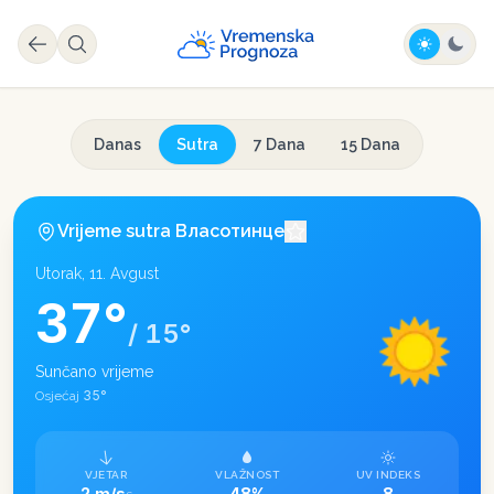
Danas
Sutra
7 Dana
15 Dana
Vrijeme sutra
Власотинце
Utorak, 11. Avgust
37
°
/
15
°
Sunčano vrijeme
35
°
Osjećaj
VJETAR
VLAŽNOST
UV INDEKS
2 m/s
48%
8