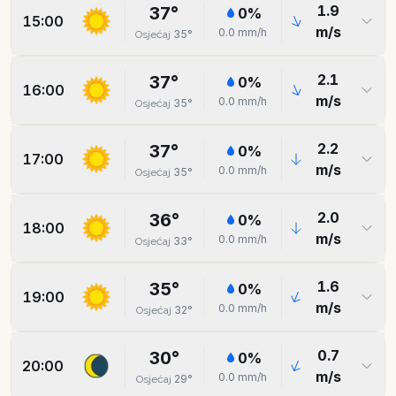
1.9
37
°
0
%
15:00
m/s
0.0
mm/h
35
°
Osjećaj
2.1
37
°
0
%
16:00
m/s
0.0
mm/h
35
°
Osjećaj
2.2
37
°
0
%
17:00
m/s
0.0
mm/h
35
°
Osjećaj
2.0
36
°
0
%
18:00
m/s
0.0
mm/h
33
°
Osjećaj
1.6
35
°
0
%
19:00
m/s
0.0
mm/h
32
°
Osjećaj
0.7
30
°
0
%
20:00
m/s
0.0
mm/h
29
°
Osjećaj