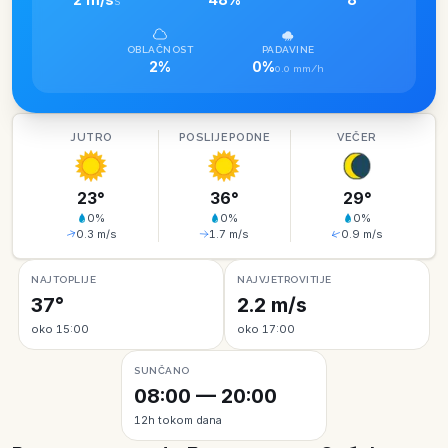
S
OBLAČNOST
PADAVINE
2%
0%
0.0 mm/h
JUTRO
POSLIJEPODNE
VEČER
23
°
36
°
29
°
0
%
0
%
0
%
0.3
m/s
1.7
m/s
0.9
m/s
NAJTOPLIJE
NAJVJETROVITIJE
37°
2.2 m/s
oko 15:00
oko 17:00
SUNČANO
08:00 — 20:00
12h tokom dana