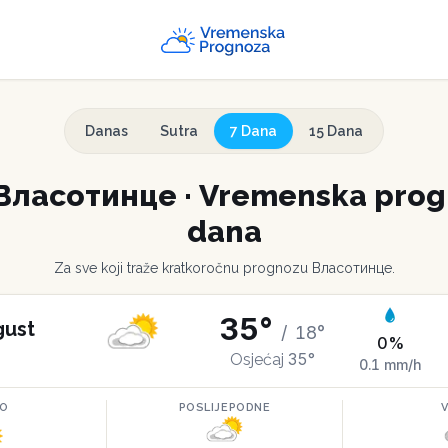
Danas
Sutra
7 Dana
15 Dana
Власотинце
·
Vremenska progn
dana
Za sve koji traže kratkoročnu prognozu
Власотинце
.
35
°
gust
/
18
°
0
%
35
°
Osjećaj
0.1
mm/h
RO
POSLIJEPODNE