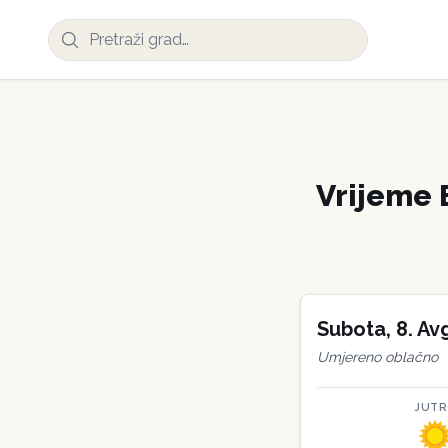
Vrijeme
Subota
,
8
.
Av
Umjereno oblačno
JUT