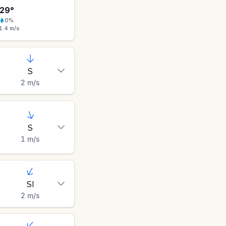
29
°
0
%
1.4
m/s
S
2
m/s
S
1
m/s
SI
2
m/s