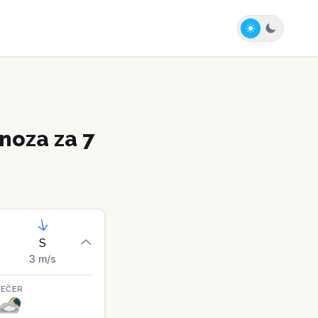
oza za 7
S
3
m/s
VEČER