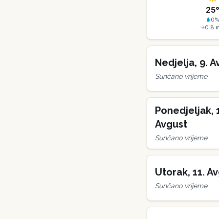
25
0
0.8
m
Nedjelja
,
9
.
A
Sunčano vrijeme
Ponedjeljak
,
Avgust
Sunčano vrijeme
Utorak
,
11
.
Av
Sunčano vrijeme