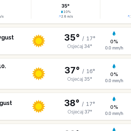
°
35
°
%
10
%
/s
2.8
m/s
35
°
vgust
/
17
°
0
%
34
°
Osjećaj
0.0
mm/h
10
.
37
°
/
16
°
0
%
35
°
Osjećaj
0.0
mm/h
38
°
gust
/
17
°
0
%
37
°
Osjećaj
0.0
mm/h