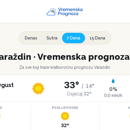
Danas
Sutra
7 Dana
15 Dana
araždin
·
Vremenska prognoza 
Za sve koji traže kratkoročnu prognozu
Varaždin
.
33
°
vgust
/
14
°
0
%
32
°
Osjećaj
0.0
mm/h
RO
POSLIJEPODNE
°
32
°