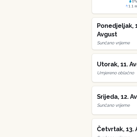
0
1.1
m
Ponedjeljak
,
Avgust
Sunčano vrijeme
Utorak
,
11
.
Av
Umjereno oblačno
Srijeda
,
12
.
Av
Sunčano vrijeme
Četvrtak
,
13
.