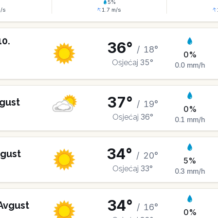
%
5
%
/s
1.7
m/s
10
.
36
°
/
18
°
0
%
35
°
Osjećaj
0.0
mm/h
37
°
gust
/
19
°
0
%
36
°
Osjećaj
0.1
mm/h
34
°
gust
/
20
°
5
%
33
°
Osjećaj
0.3
mm/h
34
°
Avgust
/
16
°
0
%