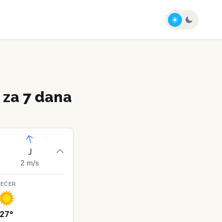
za 7 dana
J
2
m/s
VEČER
27
°