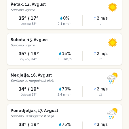
Petak
,
14
.
Avgust
Sunčano vrijeme
35
° /
17
°
0
%
2
m/s
33
°
0.1
mm/h
Osjećaj
J
Subota
,
15
.
Avgust
Sunčano vrijeme
35
° /
19
°
15
%
2
m/s
34
°
0.5
mm/h
Osjećaj
JZ
Nedjelja
,
16
.
Avgust
Sunčano uz mogućnost oluje
34
° /
19
°
70
%
2
m/s
33
°
2.4
mm/h
Osjećaj
JZ
Ponedjeljak
,
17
.
Avgust
Sunčano uz mogućnost oluje
33
° /
19
°
75
%
3
m/s