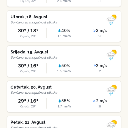
32
°
2.6
mm/h
Osjećaj
JZ
Utorak
,
18
.
Avgust
Sunčano, uz mogućnost pljuska
30
° /
18
°
40
%
3
m/s
29
°
1.1
mm/h
Osjećaj
SZ
Srijeda
,
19
.
Avgust
Sunčano, uz mogućnost pljuska
30
° /
16
°
50
%
3
m/s
29
°
1.5
mm/h
Osjećaj
Z
Četvrtak
,
20
.
Avgust
Sunčano, uz mogućnost pljuska
29
° /
16
°
55
%
2
m/s
28
°
1.7
mm/h
Osjećaj
SI
Petak
,
21
.
Avgust
Sunčano, uz mogućnost pljuska