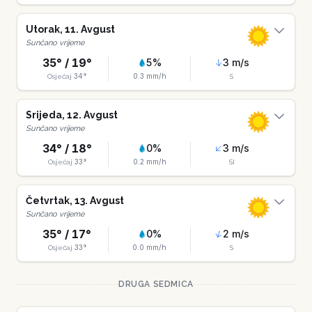
Utorak
,
11
.
Avgust
Sunčano vrijeme
35
° /
19
°
5
%
3
m/s
34
°
0.3
mm/h
Osjećaj
S
Srijeda
,
12
.
Avgust
Sunčano vrijeme
34
° /
18
°
0
%
3
m/s
33
°
0.2
mm/h
Osjećaj
SI
Četvrtak
,
13
.
Avgust
Sunčano vrijeme
35
° /
17
°
0
%
2
m/s
33
°
0.0
mm/h
Osjećaj
S
DRUGA SEDMICA