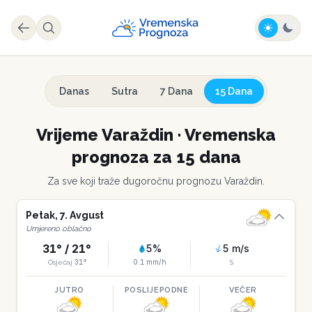
Danas
Sutra
7 Dana
15 Dana
Vrijeme
Varaždin
·
Vremenska
prognoza za 15 dana
Za sve koji traže dugoročnu prognozu
Varaždin
.
Petak
,
7
.
Avgust
Umjereno oblačno
31
° /
21
°
5
%
5
m/s
31
°
0.1
mm/h
Osjećaj
S
JUTRO
POSLIJEPODNE
VEČER