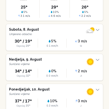
25
°
29
°
26
°
5
%
10
%
5
%
3.1
m/s
4.6
m/s
2.2
m/s
Subota
,
8
.
Avgust
Umjereno oblačno
30
° /
19
°
5
%
3
m/s
29
°
0.1
mm/h
Osjećaj
SI
Nedjelja
,
9
.
Avgust
Sunčano vrijeme
34
° /
14
°
0
%
2
m/s
32
°
0.0
mm/h
Osjećaj
JI
Ponedjeljak
,
10
.
Avgust
Sunčano vrijeme
37
° /
17
°
10
%
3
m/s
35
°
0.3
mm/h
Osjećaj
J