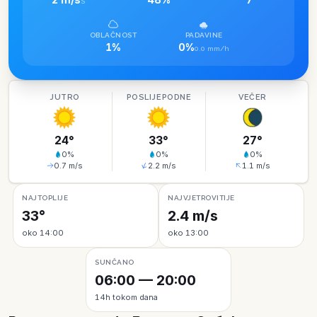
S
OBLAČNOST
PADAVINE
1%
0%
0.0 mm/h
JUTRO
POSLIJEPODNE
VEČER
24
°
33
°
27
°
0
%
0
%
0
%
0.7
m/s
2.2
m/s
1.1
m/s
NAJTOPLIJE
NAJVJETROVITIJE
33°
2.4 m/s
oko 14:00
oko 13:00
SUNČANO
06:00 — 20:00
14h tokom dana