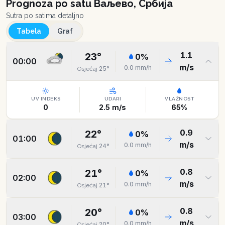
Prognoza po satu
Ваљево, Србија
Sutra po satima detaljno
Tabela
Graf
1.1
23
°
0
%
00:00
m/s
0.0
mm/h
25
°
Osjećaj
UV INDEKS
UDARI
VLAŽNOST
0
2.5
m/s
65
%
0.9
22
°
0
%
01:00
m/s
0.0
mm/h
24
°
Osjećaj
0.8
21
°
0
%
02:00
m/s
0.0
mm/h
21
°
Osjećaj
0.8
20
°
0
%
03:00
m/s
0.0
mm/h
20
°
Osjećaj