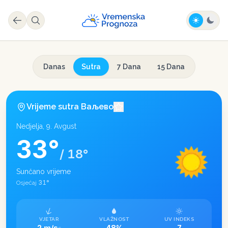
Danas
Sutra
7 Dana
15 Dana
Vrijeme sutra
Ваљево
Nedjelja, 9. Avgust
33
°
/
18
°
Sunčano vrijeme
31
°
Osjećaj
VJETAR
VLAŽNOST
UV INDEKS
2 m/s
48%
7