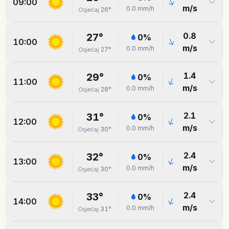
09:00
m/s
0.0
mm/h
26
°
Osjećaj
0.8
27
°
0
%
10:00
m/s
0.0
mm/h
27
°
Osjećaj
1.4
29
°
0
%
11:00
m/s
0.0
mm/h
28
°
Osjećaj
2.1
31
°
0
%
12:00
m/s
0.0
mm/h
30
°
Osjećaj
2.4
32
°
0
%
13:00
m/s
0.0
mm/h
30
°
Osjećaj
2.4
33
°
0
%
14:00
m/s
0.0
mm/h
31
°
Osjećaj