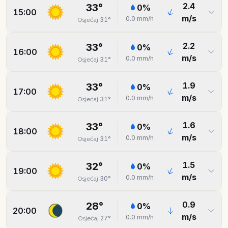
2.4
33
°
0
%
15:00
m/s
0.0
mm/h
31
°
Osjećaj
2.2
33
°
0
%
16:00
m/s
0.0
mm/h
31
°
Osjećaj
1.9
33
°
0
%
17:00
m/s
0.0
mm/h
31
°
Osjećaj
1.6
33
°
0
%
18:00
m/s
0.0
mm/h
31
°
Osjećaj
1.5
32
°
0
%
19:00
m/s
0.0
mm/h
30
°
Osjećaj
0.9
28
°
0
%
20:00
m/s
0.0
mm/h
27
°
Osjećaj