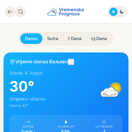
Danas
Sutra
7 Dana
15 Dana
Vrijeme danas
Ваљево
Subota, 8. Avgust
30
°
Umjereno oblačno
31
°
Osjećaj
VJETAR
VLAŽNOST
UV INDEKS
3 m/s
52%
7