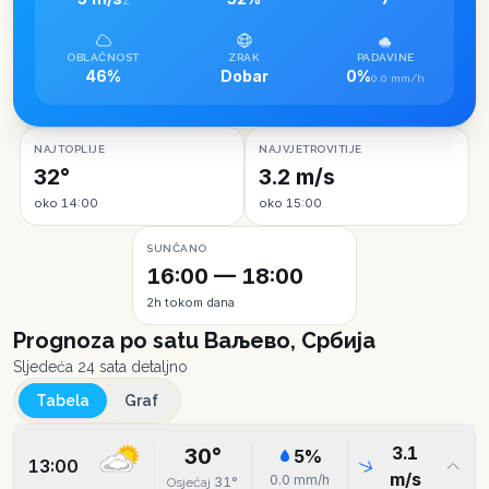
Z
OBLAČNOST
ZRAK
PADAVINE
46%
Dobar
0%
0.0 mm/h
NAJTOPLIJE
NAJVJETROVITIJE
32°
3.2 m/s
oko 14:00
oko 15:00
SUNČANO
16:00 — 18:00
2h tokom dana
Prognoza po satu
Ваљево, Србија
Sljedeća 24 sata detaljno
Tabela
Graf
3.1
30
°
5
%
13:00
m/s
0.0
mm/h
31
°
Osjećaj