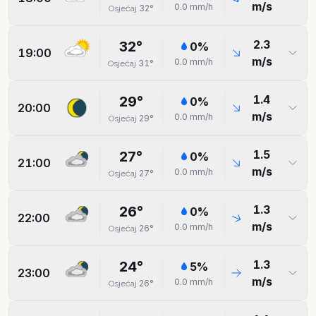
m/s
0.0
mm/h
32
°
Osjećaj
2.3
32
°
0
%
19:00
m/s
0.0
mm/h
31
°
Osjećaj
1.4
29
°
0
%
20:00
m/s
0.0
mm/h
29
°
Osjećaj
1.5
27
°
0
%
21:00
m/s
0.0
mm/h
27
°
Osjećaj
1.3
26
°
0
%
22:00
m/s
0.0
mm/h
26
°
Osjećaj
1.3
24
°
5
%
23:00
m/s
0.0
mm/h
26
°
Osjećaj