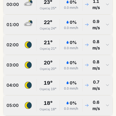
1.1
23
°
0
%
00:00
m/s
0.0
mm/h
25
°
Osjećaj
0.9
22
°
0
%
01:00
m/s
0.0
mm/h
24
°
Osjećaj
0.8
21
°
0
%
02:00
m/s
0.0
mm/h
21
°
Osjećaj
0.8
20
°
0
%
03:00
m/s
0.0
mm/h
20
°
Osjećaj
0.7
19
°
0
%
04:00
m/s
0.0
mm/h
19
°
Osjećaj
0.6
18
°
0
%
05:00
m/s
0.0
mm/h
18
°
Osjećaj