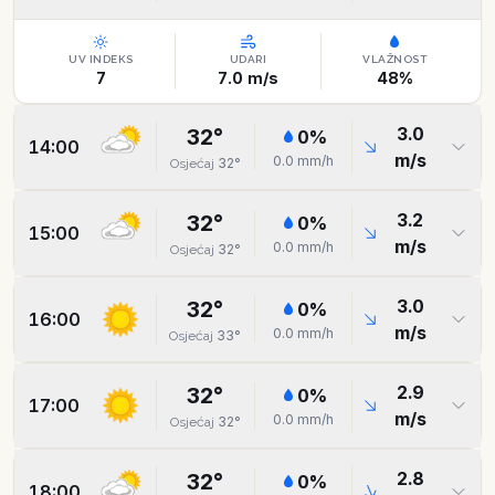
UV INDEKS
UDARI
VLAŽNOST
7
7.0
m/s
48
%
3.0
32
°
0
%
14:00
m/s
0.0
mm/h
32
°
Osjećaj
3.2
32
°
0
%
15:00
m/s
0.0
mm/h
32
°
Osjećaj
3.0
32
°
0
%
16:00
m/s
0.0
mm/h
33
°
Osjećaj
2.9
32
°
0
%
17:00
m/s
0.0
mm/h
32
°
Osjećaj
2.8
32
°
0
%
18:00