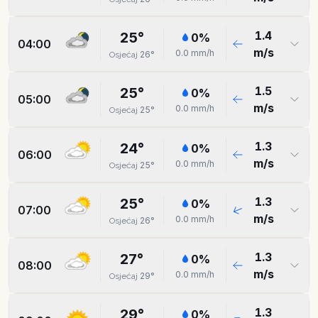
1.4
25
°
0
%
04:00
m/s
0.0
mm/h
26
°
Osjećaj
1.5
25
°
0
%
05:00
m/s
0.0
mm/h
25
°
Osjećaj
1.3
24
°
0
%
06:00
m/s
0.0
mm/h
25
°
Osjećaj
1.3
25
°
0
%
07:00
m/s
0.0
mm/h
26
°
Osjećaj
1.3
27
°
0
%
08:00
m/s
0.0
mm/h
29
°
Osjećaj
1.3
29
°
0
%