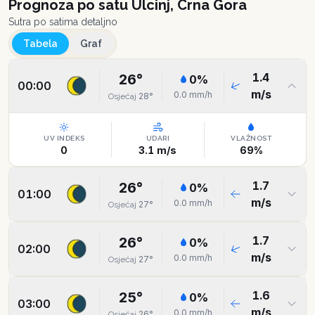
Prognoza po satu
Ulcinj, Crna Gora
Sutra po satima detaljno
Tabela
Graf
1.4
26
°
0
%
00:00
m/s
0.0
mm/h
28
°
Osjećaj
UV INDEKS
UDARI
VLAŽNOST
0
3.1
m/s
69
%
1.7
26
°
0
%
01:00
m/s
0.0
mm/h
27
°
Osjećaj
1.7
26
°
0
%
02:00
m/s
0.0
mm/h
27
°
Osjećaj
1.6
25
°
0
%
03:00
m/s
0.0
mm/h
26
°
Osjećaj