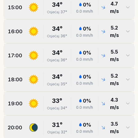
4.7
34
°
0
%
15:00
m/s
0.0
mm/h
37
°
Osjećaj
5.2
34
°
0
%
16:00
m/s
0.0
mm/h
36
°
Osjećaj
5.5
34
°
0
%
17:00
m/s
0.0
mm/h
36
°
Osjećaj
5.2
34
°
0
%
18:00
m/s
0.0
mm/h
35
°
Osjećaj
4.3
33
°
0
%
19:00
m/s
0.0
mm/h
34
°
Osjećaj
3.5
31
°
0
%
20:00
m/s
0.0
mm/h
32
°
Osjećaj