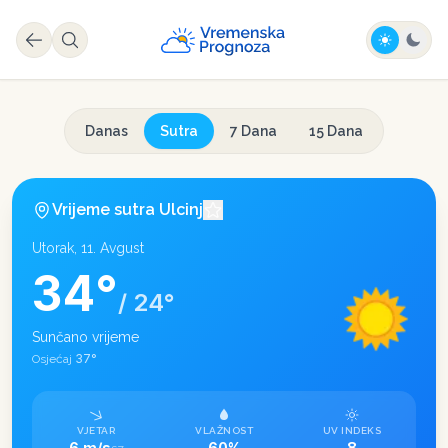
Danas
Sutra
7 Dana
15 Dana
Vrijeme sutra
Ulcinj
Utorak, 11. Avgust
34
°
/
24
°
Sunčano vrijeme
37
°
Osjećaj
VJETAR
VLAŽNOST
UV INDEKS
6 m/s
60%
8