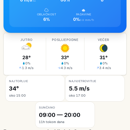
SZ
OBLAČNOST
PADAVINE
6%
0%
0.0 mm/h
JUTRO
POSLIJEPODNE
VEČER
28
°
33
°
31
°
0
%
0
%
0
%
1.3
m/s
4.3
m/s
3.4
m/s
NAJTOPLIJE
NAJVJETROVITIJE
34°
5.5 m/s
oko 15:00
oko 17:00
SUNČANO
09:00 — 20:00
11h tokom dana