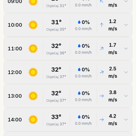
09:00
m/s
0.0
mm/h
31
°
Osjećaj
1.2
31
°
0
%
10:00
m/s
0.0
mm/h
35
°
Osjećaj
1.7
32
°
0
%
11:00
m/s
0.0
mm/h
36
°
Osjećaj
2.5
32
°
0
%
12:00
m/s
0.0
mm/h
37
°
Osjećaj
3.8
32
°
0
%
13:00
m/s
0.0
mm/h
37
°
Osjećaj
4.2
33
°
0
%
14:00
m/s
0.0
mm/h
37
°
Osjećaj