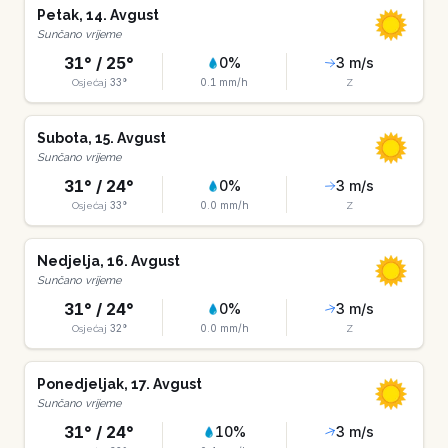
Petak
,
14
.
Avgust
Sunčano vrijeme
31
° /
25
°
0
%
3
m/s
33
°
0.1
mm/h
Osjećaj
Z
Subota
,
15
.
Avgust
Sunčano vrijeme
31
° /
24
°
0
%
3
m/s
33
°
0.0
mm/h
Osjećaj
Z
Nedjelja
,
16
.
Avgust
Sunčano vrijeme
31
° /
24
°
0
%
3
m/s
32
°
0.0
mm/h
Osjećaj
Z
Ponedjeljak
,
17
.
Avgust
Sunčano vrijeme
31
° /
24
°
10
%
3
m/s