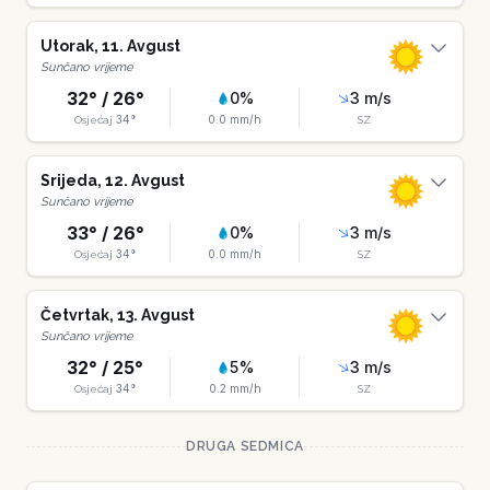
Utorak
,
11
.
Avgust
Sunčano vrijeme
32
° /
26
°
0
%
3
m/s
34
°
0.0
mm/h
Osjećaj
SZ
Srijeda
,
12
.
Avgust
Sunčano vrijeme
33
° /
26
°
0
%
3
m/s
34
°
0.0
mm/h
Osjećaj
SZ
Četvrtak
,
13
.
Avgust
Sunčano vrijeme
32
° /
25
°
5
%
3
m/s
34
°
0.2
mm/h
Osjećaj
SZ
DRUGA SEDMICA