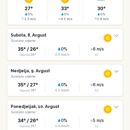
27
°
33
°
30
°
0
%
0
%
0
%
1.3
m/s
4.5
m/s
2.9
m/s
Subota
,
8
.
Avgust
Sunčano vrijeme
35
° /
26
°
0
%
6
m/s
38
°
0.0
mm/h
Osjećaj
SZ
Nedjelja
,
9
.
Avgust
Sunčano vrijeme
35
° /
27
°
0
%
6
m/s
38
°
0.0
mm/h
Osjećaj
SZ
Ponedjeljak
,
10
.
Avgust
Sunčano vrijeme
34
° /
26
°
0
%
5
m/s
36
°
0.0
mm/h
Osjećaj
SZ