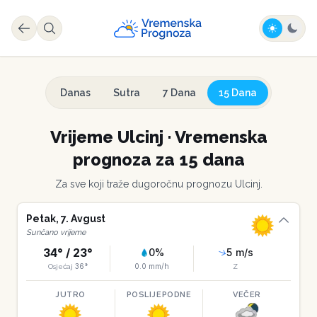
Danas
Sutra
7 Dana
15 Dana
Vrijeme
Ulcinj
·
Vremenska
prognoza za 15 dana
Za sve koji traže dugoročnu prognozu
Ulcinj
.
Petak
,
7
.
Avgust
Sunčano vrijeme
34
° /
23
°
0
%
5
m/s
36
°
0.0
mm/h
Osjećaj
Z
JUTRO
POSLIJEPODNE
VEČER