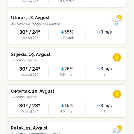
32
°
0.4
mm/h
Osjećaj
Z
Utorak
,
18
.
Avgust
Sunčano, uz mogućnost pljuska
30
° /
24
°
55
%
3
m/s
32
°
1.7
mm/h
Osjećaj
Z
Srijeda
,
19
.
Avgust
Sunčano vrijeme
30
° /
24
°
25
%
3
m/s
32
°
0.8
mm/h
Osjećaj
Z
Četvrtak
,
20
.
Avgust
Sunčano vrijeme
30
° /
23
°
15
%
3
m/s
32
°
0.5
mm/h
Osjećaj
Z
Petak
,
21
.
Avgust
Sunčano, uz mogućnost pljuska