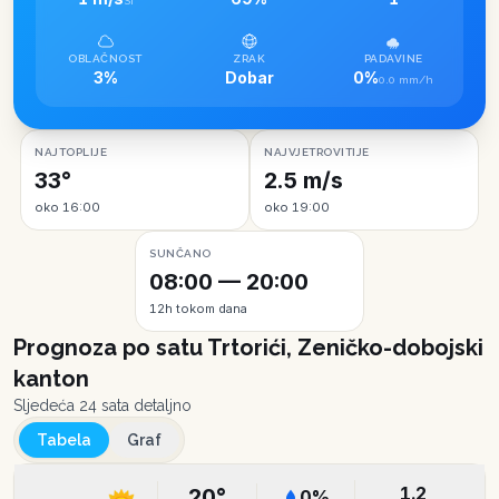
SI
OBLAČNOST
ZRAK
PADAVINE
3%
Dobar
0%
0.0 mm/h
NAJTOPLIJE
NAJVJETROVITIJE
33°
2.5 m/s
oko 16:00
oko 19:00
SUNČANO
08:00 — 20:00
12h tokom dana
Prognoza po satu
Trtorići, Zeničko-dobojski
kanton
Sljedeća 24 sata detaljno
Tabela
Graf
1.2
20
°
0
%