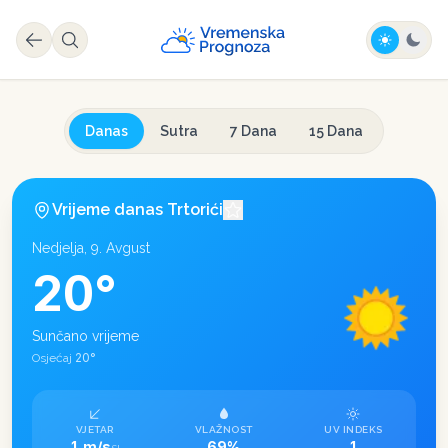
Danas
Sutra
7 Dana
15 Dana
Vrijeme danas
Trtorići
Nedjelja, 9. Avgust
20
°
Sunčano vrijeme
20
°
Osjećaj
VJETAR
VLAŽNOST
UV INDEKS
1 m/s
69%
1