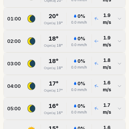
20
°
Osjećaj
1.9
20
°
0
%
01:00
m/s
0.0
mm/h
19
°
Osjećaj
1.9
18
°
0
%
02:00
m/s
0.0
mm/h
18
°
Osjećaj
1.8
18
°
0
%
03:00
m/s
0.0
mm/h
18
°
Osjećaj
1.6
17
°
0
%
04:00
m/s
0.0
mm/h
17
°
Osjećaj
1.7
16
°
0
%
05:00
m/s
0.0
mm/h
16
°
Osjećaj
1.6
15
°
0
%