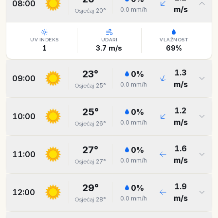
08:00
m/s
0.0
mm/h
20
°
Osjećaj
UV INDEKS
UDARI
VLAŽNOST
1
3.7
m/s
69
%
1.3
23
°
0
%
09:00
m/s
0.0
mm/h
25
°
Osjećaj
1.2
25
°
0
%
10:00
m/s
0.0
mm/h
26
°
Osjećaj
1.6
27
°
0
%
11:00
m/s
0.0
mm/h
27
°
Osjećaj
1.9
29
°
0
%
12:00
m/s
0.0
mm/h
28
°
Osjećaj