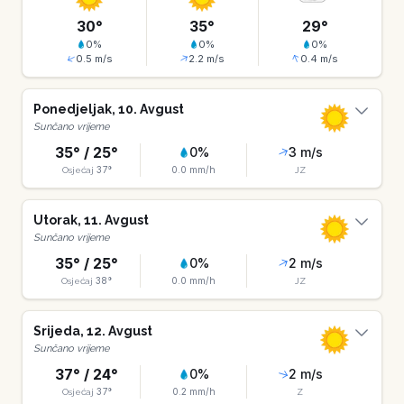
30
°
35
°
29
°
0
%
0
%
0
%
0.5
m/s
2.2
m/s
0.4
m/s
Ponedjeljak
,
10
.
Avgust
Sunčano vrijeme
35
° /
25
°
0
%
3
m/s
37
°
0.0
mm/h
Osjećaj
JZ
Utorak
,
11
.
Avgust
Sunčano vrijeme
35
° /
25
°
0
%
2
m/s
38
°
0.0
mm/h
Osjećaj
JZ
Srijeda
,
12
.
Avgust
Sunčano vrijeme
37
° /
24
°
0
%
2
m/s
37
°
0.2
mm/h
Osjećaj
Z