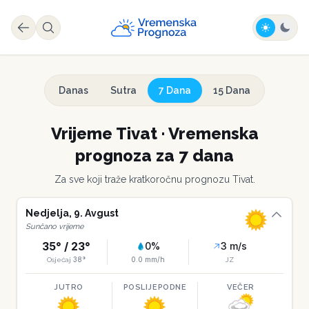
Danas
Sutra
7 Dana
15 Dana
Vrijeme
Tivat
·
Vremenska
prognoza za 7 dana
Za sve koji traže kratkoročnu prognozu
Tivat
.
Nedjelja
,
9
.
Avgust
Sunčano vrijeme
35
° /
23
°
0
%
3
m/s
38
°
0.0
mm/h
Osjećaj
JZ
JUTRO
POSLIJEPODNE
VEČER