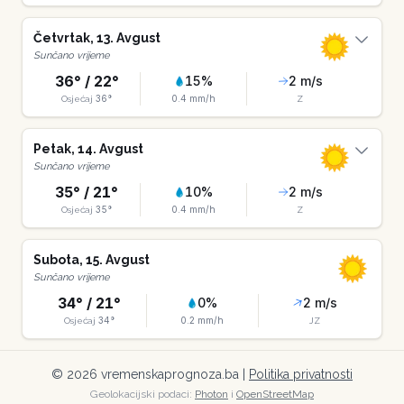
Četvrtak
,
13
.
Avgust
Sunčano vrijeme
36
° /
22
°
15
%
2
m/s
36
°
0.4
mm/h
Osjećaj
Z
Petak
,
14
.
Avgust
Sunčano vrijeme
35
° /
21
°
10
%
2
m/s
35
°
0.4
mm/h
Osjećaj
Z
Subota
,
15
.
Avgust
Sunčano vrijeme
34
° /
21
°
0
%
2
m/s
34
°
0.2
mm/h
Osjećaj
JZ
©
2026
vremenskaprognoza.ba |
Politika privatnosti
Geolokacijski podaci:
Photon
i
OpenStreetMap