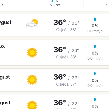
%
0
%
/s
2.1
m/s
36
°
vgust
/
25
°
0
%
38
°
Osjećaj
0.0
mm/h
10
.
36
°
/
26
°
0
%
38
°
Osjećaj
0.0
mm/h
36
°
gust
/
23
°
0
%
37
°
Osjećaj
0.0
mm/h
36
°
gust
/
22
°
0
%