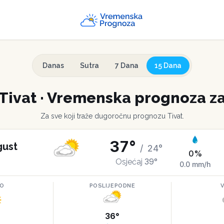
Danas
Sutra
7 Dana
15 Dana
Tivat
·
Vremenska prognoza za
Za sve koji traže dugoročnu prognozu
Tivat
.
37
°
gust
/
24
°
0
%
39
°
Osjećaj
0.0
mm/h
RO
POSLIJEPODNE
°
36
°