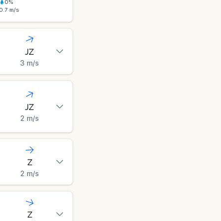
0
%
0.7
m/s
JZ
3
m/s
JZ
2
m/s
Z
2
m/s
Z