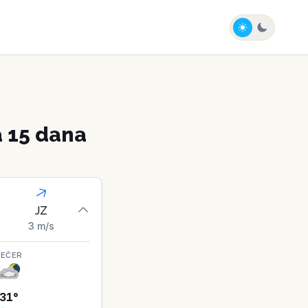
 15 dana
JZ
3
m/s
VEČER
31
°