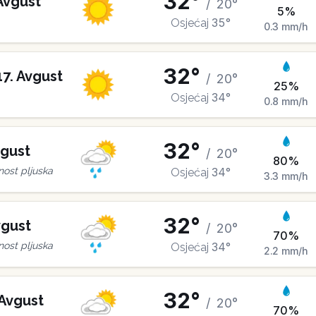
32
°
Avgust
/
20
°
5
%
35
°
Osjećaj
0.3
mm/h
32
°
17
.
Avgust
/
20
°
25
%
34
°
Osjećaj
0.8
mm/h
32
°
gust
/
20
°
80
%
34
°
ost pljuska
Osjećaj
3.3
mm/h
32
°
gust
/
20
°
70
%
34
°
ost pljuska
Osjećaj
2.2
mm/h
32
°
Avgust
/
20
°
70
%