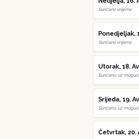
Nedjelja
,
16
.
Sunčano vrijeme
Ponedjeljak
,
Sunčano vrijeme
Utorak
,
18
.
Av
Sunčano, uz mogućn
Srijeda
,
19
.
Av
Sunčano, uz mogućn
Četvrtak
,
20
.