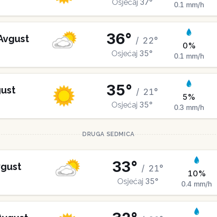
37
°
Osjećaj
0.1
mm/h
36
°
Avgust
/
22
°
0
%
35
°
Osjećaj
0.1
mm/h
35
°
ust
/
21
°
5
%
35
°
Osjećaj
0.3
mm/h
DRUGA SEDMICA
33
°
gust
/
21
°
10
%
35
°
Osjećaj
0.4
mm/h