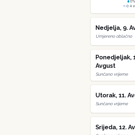
0
0.4
m
Nedjelja
,
9
.
A
Umjereno oblačno
Ponedjeljak
,
Avgust
Sunčano vrijeme
Utorak
,
11
.
Av
Sunčano vrijeme
Srijeda
,
12
.
Av