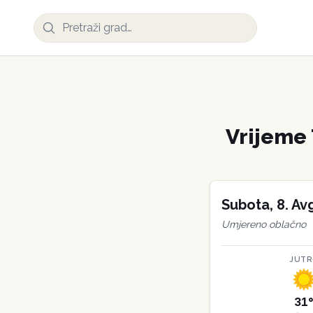
Vrijeme
Subota
,
8
.
Av
Umjereno oblačno
JUT
31