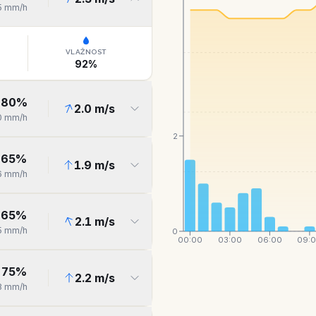
5
mm/h
VLAŽNOST
92
%
80
%
2.0
m/s
0
mm/h
2
65
%
1.9
m/s
6
mm/h
65
%
2.1
m/s
5
mm/h
0
00:00
03:00
06:00
09:
75
%
2.2
m/s
8
mm/h