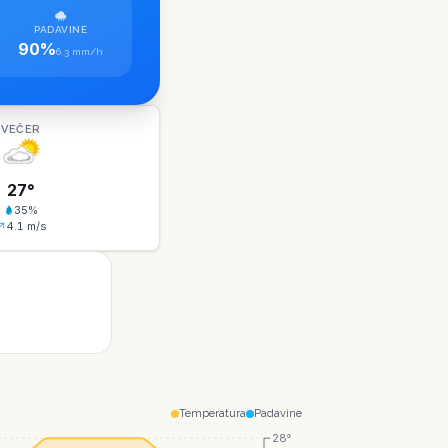
PADAVINE
90%
6.3 mm/h
VEČER
27
°
35
%
4.1
m/s
Temperatura
Padavine
28°