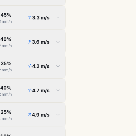
45
%
3.3
m/s
3
mm/h
40
%
3.6
m/s
2
mm/h
35
%
4.2
m/s
2
mm/h
40
%
4.7
m/s
2
mm/h
25
%
4.9
m/s
1
mm/h