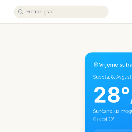
Vrijeme sutr
Subota, 8. Avgust
28
°
Sunčano, uz mogu
33
°
Osjećaj