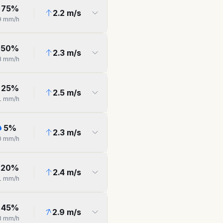
75
%
2.2
m/s
9
mm/h
50
%
2.3
m/s
3
mm/h
25
%
2.5
m/s
1
mm/h
5
%
2.3
m/s
0
mm/h
20
%
2.4
m/s
1
mm/h
45
%
2.9
m/s
3
mm/h