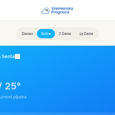
Danas
Sutra
7 Dana
15 Dana
a
Senta
/
25
°
ćnost pljuska