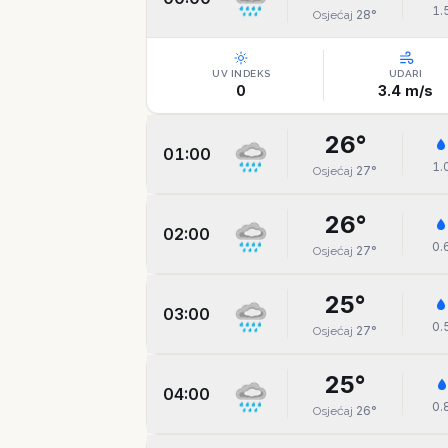
1.
28
°
Osjećaj
UV INDEKS
UDARI
0
3.4
m/s
26
°
01:00
1.
27
°
Osjećaj
26
°
02:00
0.
27
°
Osjećaj
25
°
03:00
0.
27
°
Osjećaj
25
°
04:00
0.
26
°
Osjećaj