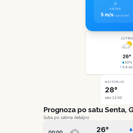
VJETAR
5 m/s
Jugozapad
JUTR
26
°
50
%
2.6
m/
NAJTOPLIJE
28°
oko 12:00
Prognoza po satu
Senta, 
Sutra po satima detaljno
26
°
00:00