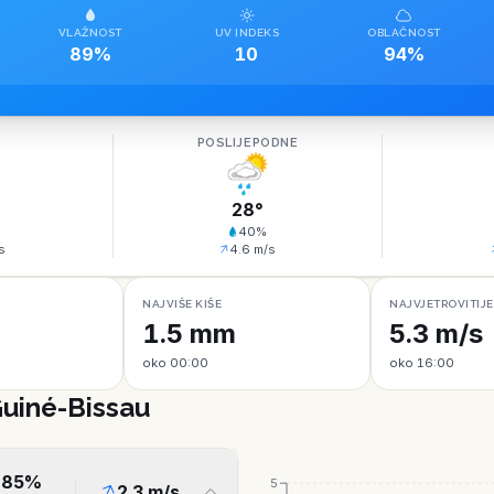
VLAŽNOST
UV INDEKS
OBLAČNOST
89%
10
94%
O
POSLIJEPODNE
28
°
40
%
s
4.6
m/s
NAJVIŠE KIŠE
NAJVJETROVITIJE
1.5 mm
5.3 m/s
oko 00:00
oko 16:00
Guiné-Bissau
85
%
5
2.3
m/s