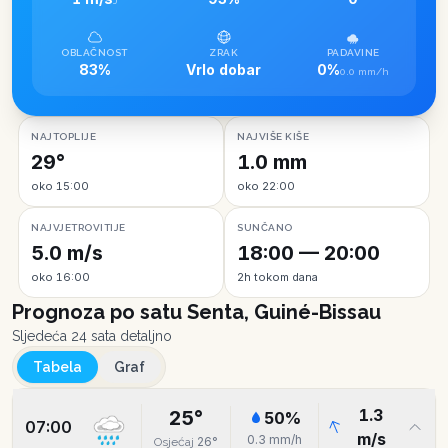
J
OBLAČNOST
ZRAK
PADAVINE
83%
Vrlo dobar
0%
0.0 mm/h
NAJTOPLIJE
NAJVIŠE KIŠE
29°
1.0 mm
oko 15:00
oko 22:00
NAJVJETROVITIJE
SUNČANO
5.0 m/s
18:00 — 20:00
oko 16:00
2h tokom dana
Prognoza po satu
Senta, Guiné-Bissau
Sljedeća 24 sata detaljno
Tabela
Graf
1.3
25
°
50
%
07:00
m/s
0.3
mm/h
26
°
Osjećaj