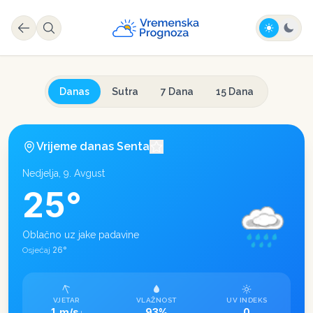
Danas
Sutra
7 Dana
15 Dana
Vrijeme danas
Senta
Nedjelja, 9. Avgust
25
°
Oblačno uz jake padavine
26
°
Osjećaj
VJETAR
VLAŽNOST
UV INDEKS
1 m/s
93%
0