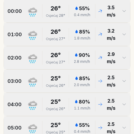
3.5
26
°
55
%
00:00
m/s
0.4
mm/h
28
°
Osjećaj
3.2
26
°
85
%
01:00
m/s
1.8
mm/h
27
°
Osjećaj
2.9
26
°
90
%
02:00
m/s
2.8
mm/h
27
°
Osjećaj
2.5
25
°
85
%
03:00
m/s
2.0
mm/h
26
°
Osjećaj
2.5
25
°
80
%
04:00
m/s
1.1
mm/h
26
°
Osjećaj
2.5
25
°
55
%
05:00
m/s
0.4
mm/h
25
°
Osjećaj