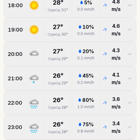
4.8
28
°
5
%
18:00
m/s
0.0
mm/h
31
°
Osjećaj
4.6
27
°
10
%
19:00
m/s
0.0
mm/h
30
°
Osjećaj
4.3
27
°
20
%
20:00
m/s
0.1
mm/h
29
°
Osjećaj
4.1
26
°
45
%
21:00
m/s
0.2
mm/h
29
°
Osjećaj
3.6
26
°
80
%
22:00
m/s
1.0
mm/h
28
°
Osjećaj
3.4
26
°
75
%
23:00
m/s
0.8
mm/h
28
°
Osjećaj