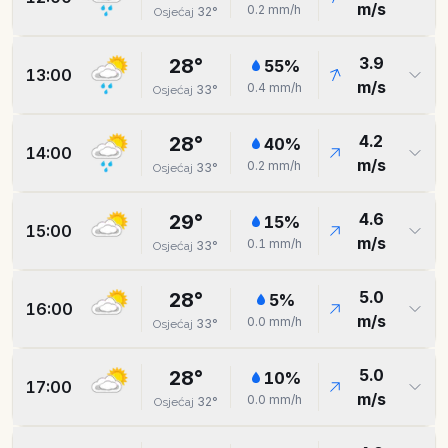
m/s
0.2
mm/h
32
°
Osjećaj
3.9
28
°
55
%
13:00
m/s
0.4
mm/h
33
°
Osjećaj
4.2
28
°
40
%
14:00
m/s
0.2
mm/h
33
°
Osjećaj
4.6
29
°
15
%
15:00
m/s
0.1
mm/h
33
°
Osjećaj
5.0
28
°
5
%
16:00
m/s
0.0
mm/h
33
°
Osjećaj
5.0
28
°
10
%
17:00
m/s
0.0
mm/h
32
°
Osjećaj