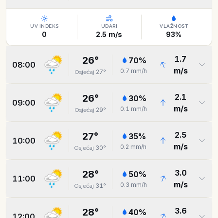
UV INDEKS
UDARI
VLAŽNOST
0
2.5
m/s
93
%
1.7
26
°
70
%
08:00
m/s
0.7
mm/h
27
°
Osjećaj
2.1
26
°
30
%
09:00
m/s
0.1
mm/h
29
°
Osjećaj
2.5
27
°
35
%
10:00
m/s
0.2
mm/h
30
°
Osjećaj
3.0
28
°
50
%
11:00
m/s
0.3
mm/h
31
°
Osjećaj
3.6
28
°
40
%
12:00