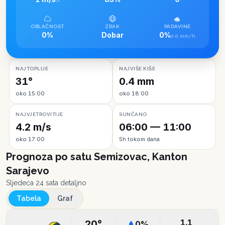
JI
OBLAČNOST
ZRAK
PADAVINE
0%
Dobar
0%
0.0 mm/h
NAJTOPLIJE
NAJVIŠE KIŠE
31°
0.4 mm
oko 15:00
oko 18:00
NAJVJETROVITIJE
SUNČANO
4.2 m/s
06:00 — 11:00
oko 17:00
5h tokom dana
Prognoza po satu
Semizovac, Kanton
Sarajevo
Sljedeća 24 sata detaljno
Tabela
Graf
1.1
20
°
0
%