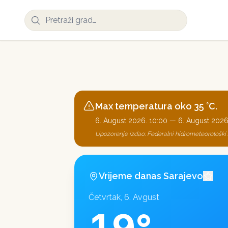
Max temperatura oko 35 °C.
6. August 2026. 10:00
—
6. August 2026
Upozorenje izdao:
Federalni hidrometeorološki
Vrijeme danas
Sarajevo
Četvrtak, 6. Avgust
19
°