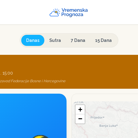
Danas
Sutra
7 Dana
15 Dana
. 15:00
 zavod Federacije Bosne i Hercegovine
+
−