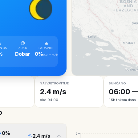
NOST
ZRAK
PADAVINE
%
Dobar
0%
0.0 mm/h
NAJVJETROVITIJE
SUNČANO
2.4 m/s
06:00 —
oko 04:00
15h tokom dana
o
0
%
5
2.4
m/s