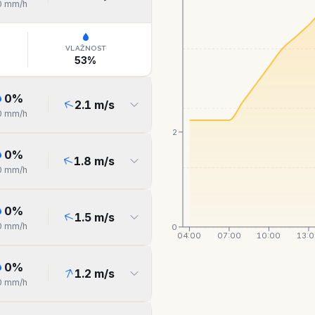
0
mm/h
VLAŽNOST
53
%
0
%
2.1
m/s
0
mm/h
2
0
%
1.8
m/s
0
mm/h
0
%
1.5
m/s
0
mm/h
0
04:00
07:00
10:00
13:
0
%
1.2
m/s
0
mm/h