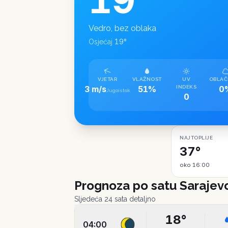
Vedro, bez oblaka
19
°
Osjećaj
VJETAR
VLAŽNOST
UV
OBLAČ
3 m/s
51%
INDEKS
0
Jugoistok
0
NAJTOPLIJE
37°
oko 16:00
Prognoza po satu
Sarajev
Sljedeća 24 sata detaljno
18
°
04:00