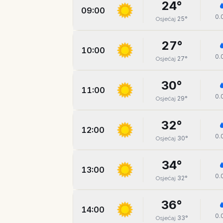
24
°
09:00
0.
25
°
Osjećaj
27
°
10:00
0.
27
°
Osjećaj
30
°
11:00
0.
29
°
Osjećaj
32
°
12:00
0.
30
°
Osjećaj
34
°
13:00
0.
32
°
Osjećaj
36
°
14:00
0.
33
°
Osjećaj