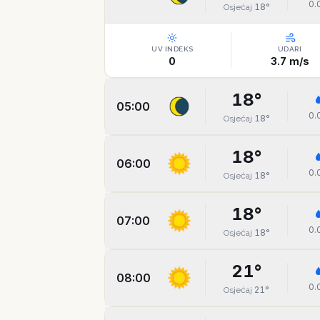
0.
18
°
Osjećaj
UV INDEKS
UDARI
0
3.7
m/s
18
°
05:00
0.
18
°
Osjećaj
18
°
06:00
0.
18
°
Osjećaj
18
°
07:00
0.
18
°
Osjećaj
21
°
08:00
0.
21
°
Osjećaj