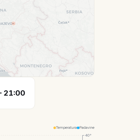
Leaflet
|
© CartoDB
 21:00
Temperatura
Padavine
40°