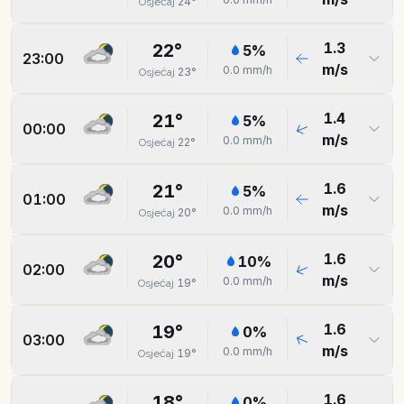
24
°
Osjećaj
1.3
22
°
5
%
23:00
m/s
0.0
mm/h
23
°
Osjećaj
1.4
21
°
5
%
00:00
m/s
0.0
mm/h
22
°
Osjećaj
1.6
21
°
5
%
01:00
m/s
0.0
mm/h
20
°
Osjećaj
1.6
20
°
10
%
02:00
m/s
0.0
mm/h
19
°
Osjećaj
1.6
19
°
0
%
03:00
m/s
0.0
mm/h
19
°
Osjećaj
1.6
18
°
0
%