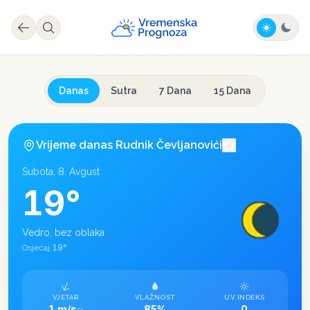
Danas
Sutra
7 Dana
15 Dana
Vrijeme danas
Rudnik Čevljanovići
Subota, 8. Avgust
19
°
Vedro, bez oblaka
19
°
Osjećaj
VJETAR
VLAŽNOST
UV INDEKS
1 m/s
85%
0