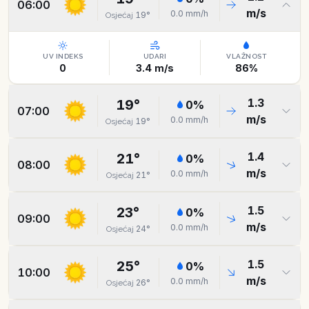
06:00
m/s
0.0
mm/h
19
°
Osjećaj
UV INDEKS
UDARI
VLAŽNOST
0
3.4
m/s
86
%
1.3
19
°
0
%
07:00
m/s
0.0
mm/h
19
°
Osjećaj
1.4
21
°
0
%
08:00
m/s
0.0
mm/h
21
°
Osjećaj
1.5
23
°
0
%
09:00
m/s
0.0
mm/h
24
°
Osjećaj
1.5
25
°
0
%
10:00
m/s
0.0
mm/h
26
°
Osjećaj