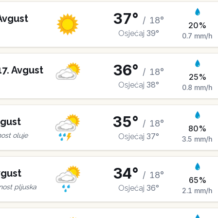
37
°
Avgust
/
18
°
20
%
39
°
Osjećaj
0.7
mm/h
36
°
17
.
Avgust
/
18
°
25
%
38
°
Osjećaj
0.8
mm/h
35
°
gust
/
18
°
80
%
37
°
st oluje
Osjećaj
3.5
mm/h
34
°
gust
/
18
°
65
%
36
°
ost pljuska
Osjećaj
2.1
mm/h