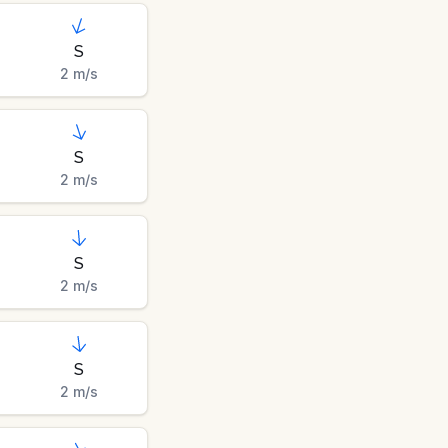
S
2
m/s
S
2
m/s
S
2
m/s
S
2
m/s