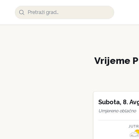
Vrijeme
P
Subota
,
8
.
Av
Umjereno oblačno
JUT