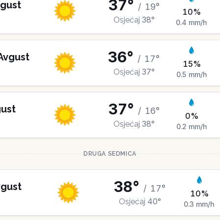
37
°
gust
/
19
°
10
%
38
°
Osjećaj
0.4
mm/h
36
°
Avgust
/
17
°
15
%
37
°
Osjećaj
0.5
mm/h
37
°
ust
/
16
°
0
%
38
°
Osjećaj
0.2
mm/h
DRUGA SEDMICA
38
°
gust
/
17
°
10
%
40
°
Osjećaj
0.3
mm/h