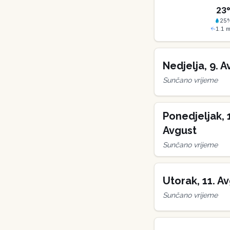
23
25
1.1
m
Nedjelja
,
9
.
A
Sunčano vrijeme
Ponedjeljak
,
Avgust
Sunčano vrijeme
Utorak
,
11
.
Av
Sunčano vrijeme