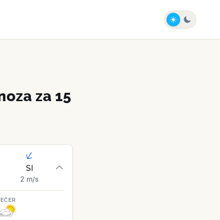
oza za 15
SI
2
m/s
VEČER