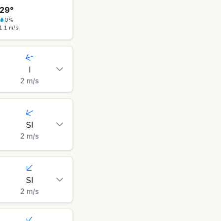
29
°
0
%
1.1
m/s
I
2
m/s
SI
2
m/s
SI
2
m/s