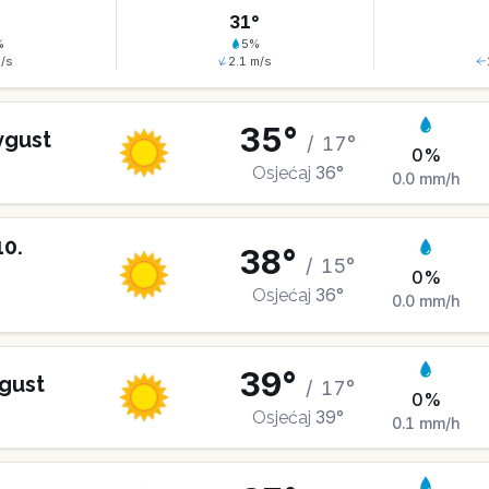
°
31
°
%
5
%
/s
2.1
m/s
35
°
vgust
/
17
°
0
%
36
°
Osjećaj
0.0
mm/h
10
.
38
°
/
15
°
0
%
36
°
Osjećaj
0.0
mm/h
39
°
gust
/
17
°
0
%
39
°
Osjećaj
0.1
mm/h