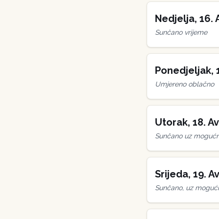
Nedjelja
,
16
.
Sunčano vrijeme
Ponedjeljak
,
Umjereno oblačno
Utorak
,
18
.
Av
Sunčano uz mogućno
Srijeda
,
19
.
Av
Sunčano, uz mogućn