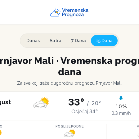
Danas
Sutra
7 Dana
15 Dana
rnjavor Mali
·
Vremenska progn
dana
Za sve koji traže dugoročnu prognozu
Prnjavor Mali
.
33
°
gust
/
20
°
10
%
34
°
Osjećaj
0.3
mm/h
RO
POSLIJEPODNE