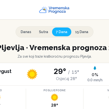
Danas
Sutra
7 Dana
15 Dana
Pljevlja
·
Vremenska prognoza 
Za sve koji traže kratkoročnu prognozu
Pljevlja
.
29
°
vgust
/
15
°
0
%
28
°
Osjećaj
0.0
mm/h
RO
POSLIJEPODNE
°
28
°