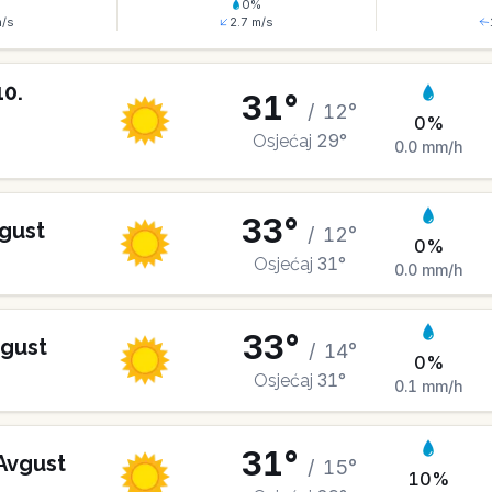
%
0
%
/s
2.7
m/s
10
.
31
°
/
12
°
0
%
29
°
Osjećaj
0.0
mm/h
33
°
gust
/
12
°
0
%
31
°
Osjećaj
0.0
mm/h
33
°
gust
/
14
°
0
%
31
°
Osjećaj
0.1
mm/h
31
°
Avgust
/
15
°
10
%