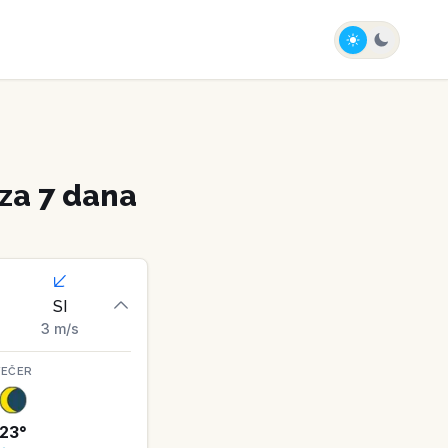
za 7 dana
SI
3
m/s
VEČER
23
°