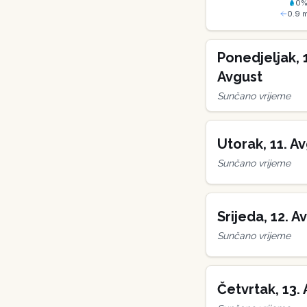
0
0.9
m
Ponedjeljak
,
Avgust
Sunčano vrijeme
Utorak
,
11
.
Av
Sunčano vrijeme
Srijeda
,
12
.
Av
Sunčano vrijeme
Četvrtak
,
13
.