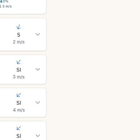
0
%
1.5
m/s
S
2
m/s
SI
3
m/s
SI
4
m/s
SI