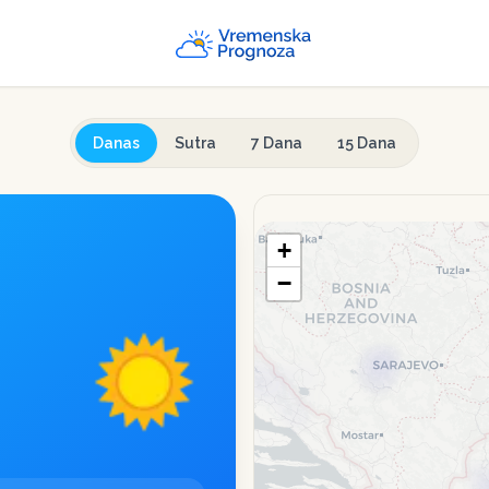
Danas
Sutra
7 Dana
15 Dana
+
−