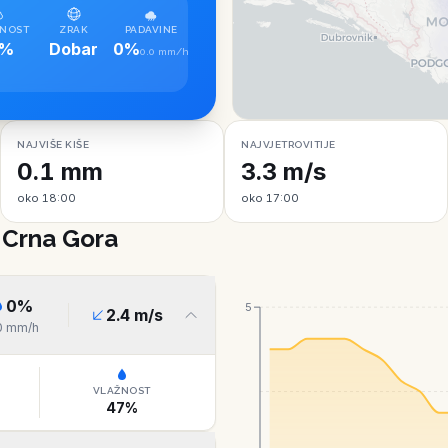
NOST
ZRAK
PADAVINE
9%
Dobar
0%
0.0 mm/h
NAJVIŠE KIŠE
NAJVJETROVITIJE
0.1 mm
3.3 m/s
oko 18:00
oko 17:00
, Crna Gora
0
%
5
2.4
m/s
0
mm/h
VLAŽNOST
47
%