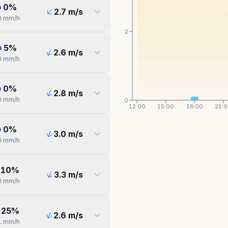
0
%
2.7
m/s
0
mm/h
2
5
%
2.6
m/s
0
mm/h
0
%
2.8
m/s
0
mm/h
0
12:00
15:00
18:00
21:
0
%
3.0
m/s
0
mm/h
10
%
3.3
m/s
0
mm/h
25
%
2.6
m/s
1
mm/h