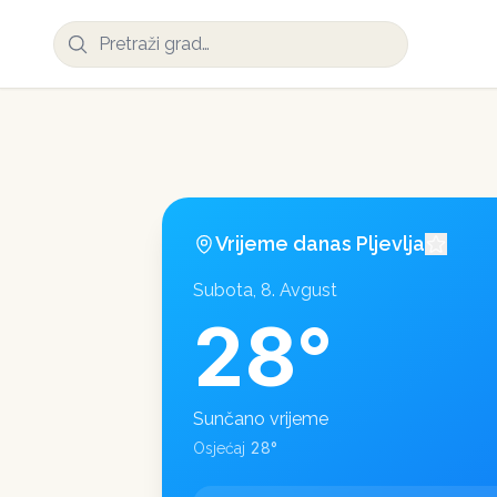
Vrijeme danas
Pljevlja
Subota, 8. Avgust
28
°
Sunčano vrijeme
28
°
Osjećaj