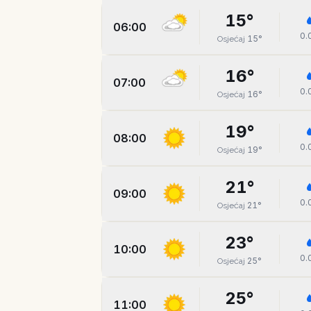
15
°
06:00
0.
15
°
Osjećaj
16
°
07:00
0.
16
°
Osjećaj
19
°
08:00
0.
19
°
Osjećaj
21
°
09:00
0.
21
°
Osjećaj
23
°
10:00
0.
25
°
Osjećaj
25
°
11:00