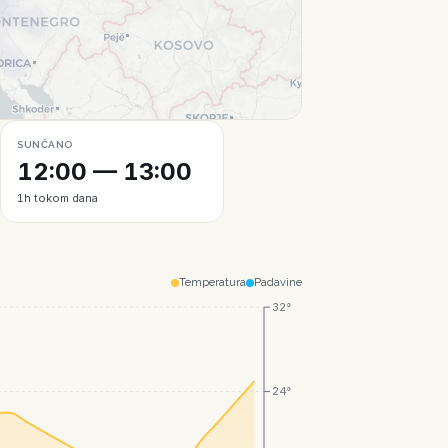
Leaflet
|
© CartoDB
SUNČANO
12:00 — 13:00
1h tokom dana
Temperatura
Padavine
32°
24°