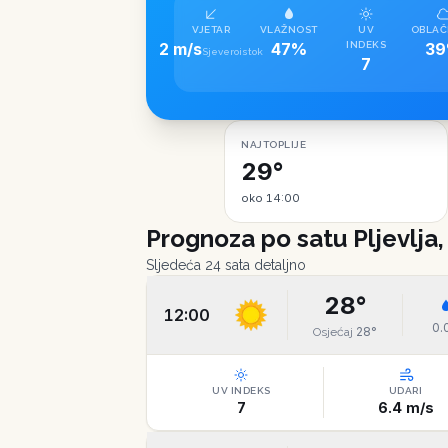
VJETAR
VLAŽNOST
UV
OBLAČ
2 m/s
47%
INDEKS
3
Sjeveroistok
7
NAJTOPLIJE
29°
oko 14:00
Prognoza po satu
Pljevlja
Sljedeća 24 sata detaljno
28
°
12:00
0.
28
°
Osjećaj
UV INDEKS
UDARI
7
6.4
m/s