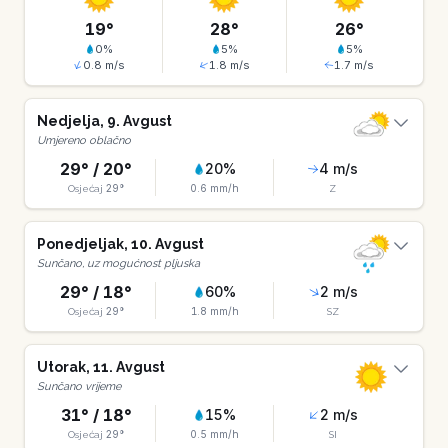
19
°
28
°
26
°
0
%
5
%
5
%
0.8
m/s
1.8
m/s
1.7
m/s
Nedjelja
,
9
.
Avgust
Umjereno oblačno
29
° /
20
°
20
%
4
m/s
29
°
0.6
mm/h
Osjećaj
Z
Ponedjeljak
,
10
.
Avgust
Sunčano, uz mogućnost pljuska
29
° /
18
°
60
%
2
m/s
29
°
1.8
mm/h
Osjećaj
SZ
Utorak
,
11
.
Avgust
Sunčano vrijeme
31
° /
18
°
15
%
2
m/s
29
°
0.5
mm/h
Osjećaj
SI