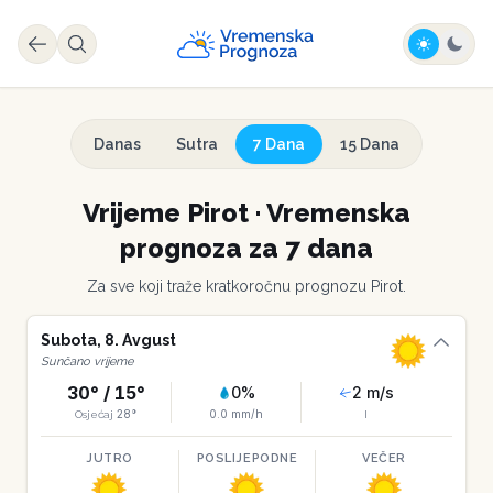
Danas
Sutra
7 Dana
15 Dana
Vrijeme
Pirot
·
Vremenska
prognoza za 7 dana
Za sve koji traže kratkoročnu prognozu
Pirot
.
Subota
,
8
.
Avgust
Sunčano vrijeme
30
° /
15
°
0
%
2
m/s
28
°
0.0
mm/h
Osjećaj
I
JUTRO
POSLIJEPODNE
VEČER