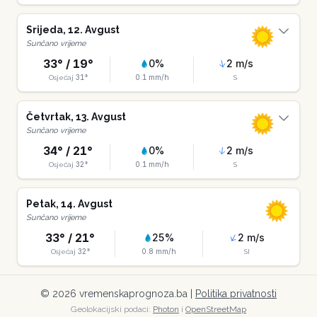
Srijeda
,
12
.
Avgust
Sunčano vrijeme
33
° /
19
°
0
%
2
m/s
31
°
0.1
mm/h
Osjećaj
S
Četvrtak
,
13
.
Avgust
Sunčano vrijeme
34
° /
21
°
0
%
2
m/s
32
°
0.1
mm/h
Osjećaj
S
Petak
,
14
.
Avgust
Sunčano vrijeme
33
° /
21
°
25
%
2
m/s
32
°
0.8
mm/h
Osjećaj
SI
©
2026
vremenskaprognoza.ba |
Politika privatnosti
Geolokacijski podaci:
Photon
i
OpenStreetMap