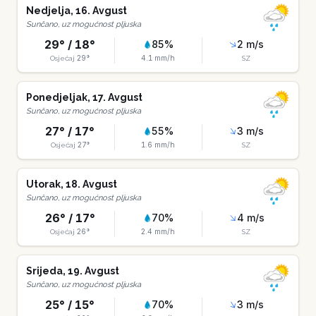
Nedjelja
,
16
.
Avgust
Sunčano, uz mogućnost pljuska
29
° /
18
°
85
%
2
m/s
29
°
4.1
mm/h
Osjećaj
SZ
Ponedjeljak
,
17
.
Avgust
Sunčano, uz mogućnost pljuska
27
° /
17
°
55
%
3
m/s
27
°
1.6
mm/h
Osjećaj
SZ
Utorak
,
18
.
Avgust
Sunčano, uz mogućnost pljuska
26
° /
17
°
70
%
4
m/s
26
°
2.4
mm/h
Osjećaj
SZ
Srijeda
,
19
.
Avgust
Sunčano, uz mogućnost pljuska
25
° /
15
°
70
%
3
m/s