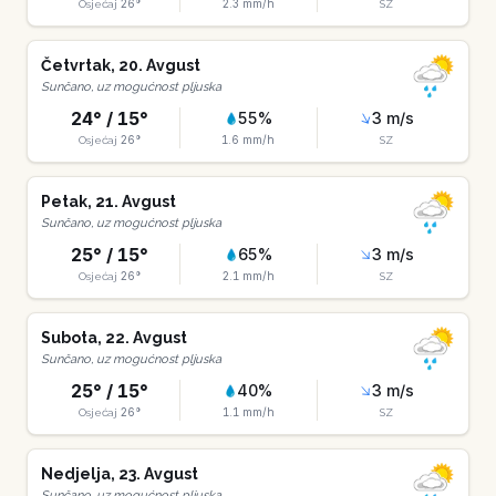
26
°
2.3
mm/h
Osjećaj
SZ
Četvrtak
,
20
.
Avgust
Sunčano, uz mogućnost pljuska
24
° /
15
°
55
%
3
m/s
26
°
1.6
mm/h
Osjećaj
SZ
Petak
,
21
.
Avgust
Sunčano, uz mogućnost pljuska
25
° /
15
°
65
%
3
m/s
26
°
2.1
mm/h
Osjećaj
SZ
Subota
,
22
.
Avgust
Sunčano, uz mogućnost pljuska
25
° /
15
°
40
%
3
m/s
26
°
1.1
mm/h
Osjećaj
SZ
Nedjelja
,
23
.
Avgust
Sunčano, uz mogućnost pljuska