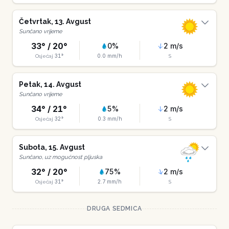
Četvrtak
,
13
.
Avgust
Sunčano vrijeme
33
° /
20
°
0
%
2
m/s
31
°
0.0
mm/h
Osjećaj
S
Petak
,
14
.
Avgust
Sunčano vrijeme
34
° /
21
°
5
%
2
m/s
32
°
0.3
mm/h
Osjećaj
S
Subota
,
15
.
Avgust
Sunčano, uz mogućnost pljuska
32
° /
20
°
75
%
2
m/s
31
°
2.7
mm/h
Osjećaj
S
DRUGA SEDMICA