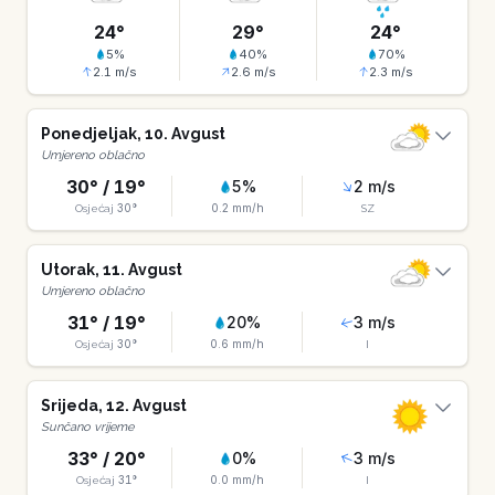
24
°
29
°
24
°
5
%
40
%
70
%
2.1
m/s
2.6
m/s
2.3
m/s
Ponedjeljak
,
10
.
Avgust
Umjereno oblačno
30
° /
19
°
5
%
2
m/s
30
°
0.2
mm/h
Osjećaj
SZ
Utorak
,
11
.
Avgust
Umjereno oblačno
31
° /
19
°
20
%
3
m/s
30
°
0.6
mm/h
Osjećaj
I
Srijeda
,
12
.
Avgust
Sunčano vrijeme
33
° /
20
°
0
%
3
m/s
31
°
0.0
mm/h
Osjećaj
I