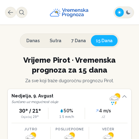
Danas
Sutra
7 Dana
15 Dana
Vrijeme
Pirot
·
Vremenska
prognoza za 15 dana
Za sve koji traže dugoročnu prognozu
Pirot
.
Nedjelja
,
9
.
Avgust
Sunčano uz mogućnost oluje
30
° /
21
°
50
%
4
m/s
29
°
1.5
mm/h
Osjećaj
JZ
JUTRO
POSLIJEPODNE
VEČER